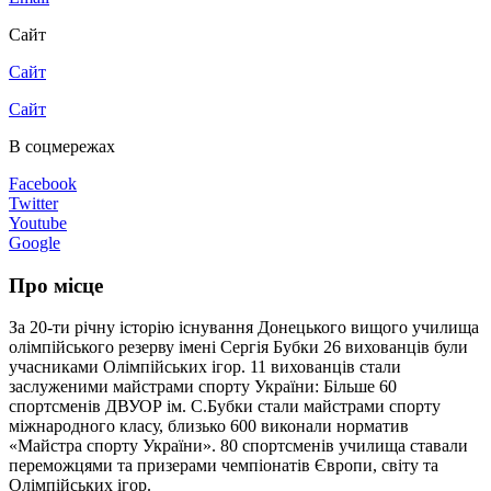
Сайт
Сайт
Сайт
В соцмережах
Facebook
Twitter
Youtube
Google
Про місце
За 20-ти річну історію існування Донецького вищого училища
олімпійського резерву імені Сергія Бубки 26 вихованців були
учасниками Олімпійських ігор. 11 вихованців стали
заслуженими майстрами спорту України: Більше 60
спортсменів ДВУОР ім. С.Бубки стали майстрами спорту
міжнародного класу, близько 600 виконали норматив
«Майстра спорту України». 80 спортсменів училища ставали
переможцями та призерами чемпіонатів Європи, світу та
Олімпійських ігор.