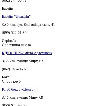
(062) 744-00-73
Басейн
Басейн "Дельфін"
3,30 km.
вул. Благовіщенська, 41
(099) 522-61-80
Стрільба
Спортивна школа
КДЮСШ №2 міста Артемівськ
3,35 km.
вулиця Миру, 63
(062) 746-21-02
Бокс
Спорт клуб
Клуб боксу «Центр»
3,45 km.
вулиця Миру, 69
(050) 622-90-00