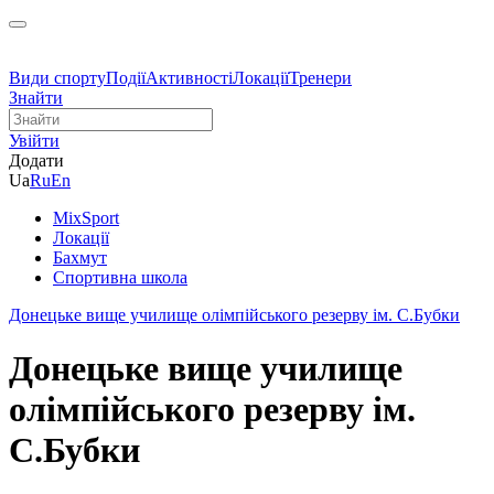
Види спорту
Події
Активності
Локації
Тренери
Знайти
Увійти
Додати
Ua
Ru
En
MixSport
Локації
Бахмут
Спортивна школа
Донецьке вище училище олімпійського резерву ім. С.Бубки
Донецьке вище училище
олімпійського резерву ім.
С.Бубки