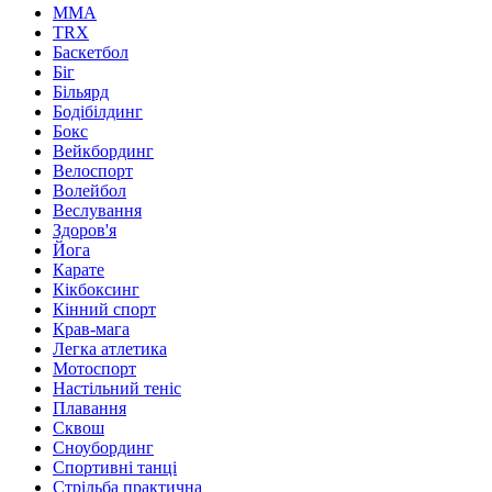
MMA
TRX
Баскетбол
Біг
Більярд
Бодібілдинг
Бокс
Вейкбординг
Велоспорт
Волейбол
Веслування
Здоров'я
Йога
Карате
Кікбоксинг
Кінний спорт
Крав-мага
Легка атлетика
Мотоспорт
Настільний теніс
Плавання
Сквош
Сноубординг
Спортивні танці
Стрільба практична