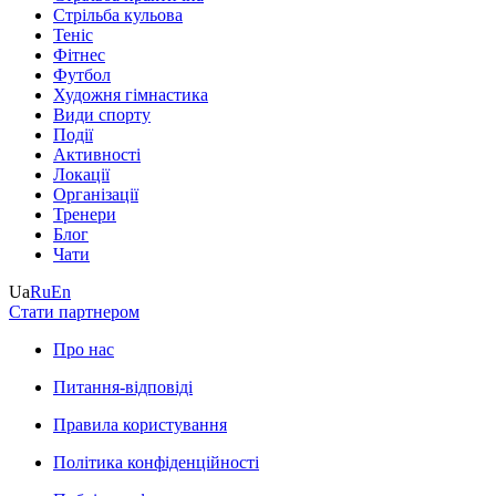
Стрільба кульова
Теніс
Фітнес
Футбол
Художня гімнастика
Види спорту
Події
Активності
Локації
Організації
Тренери
Блог
Чати
Ua
Ru
En
Стати партнером
Про нас
Питання-відповіді
Правила користування
Політика конфіденційності