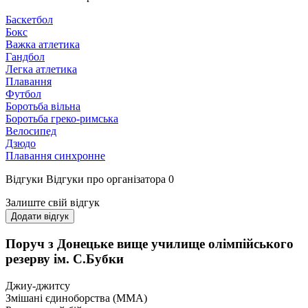
Баскетбол
Бокс
Важка атлетика
Гандбол
Легка атлетика
Плавання
Футбол
Боротьба вільна
Боротьба греко-римська
Велосипед
Дзюдо
Плавання синхронне
Відгуки
Відгуки про організатора
0
Залиште свій відгук
Додати відгук
Поруч з Донецьке вище училище олімпійського
резерву ім. С.Бубки
Джиу-джитсу
Змішані єдиноборства (ММА)