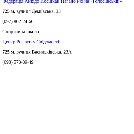
Федерація Айкідо Йосінкан Нагано Рю на «Голосіївській»
725 м.
вулиця Деміївська, 33
(097) 802-24-66
Спортивна школа
Центр Розвитку Свідомості
725 м.
вулиця Васильківська, 23А
(093) 573-89-49