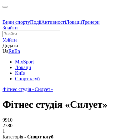
Види спорту
Події
Активності
Локації
Тренери
Знайти
Увійти
Додати
Ua
Ru
En
MixSport
Локації
Київ
Спорт клуб
Фітнес студія «Силует»
Фітнес студія «Силует»
9910
2780
1
Категорія -
Спорт клуб