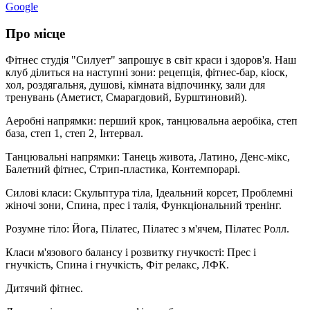
Google
Про місце
Фітнес студія "Силует" запрошує в світ краси і здоров'я. Наш
клуб ділиться на наступні зони: рецепція, фітнес-бар, кіоск,
хол, роздягальня, душові, кімната відпочинку, зали для
тренувань (Аметист, Смарагдовий, Бурштиновий).
Аеробні напрямки: перший крок, танцювальна аеробіка, степ
база, степ 1, степ 2, Інтервал.
Танцювальні напрямки: Танець живота, Латино, Денс-мікс,
Балетний фітнес, Стрип-пластика, Контемпорарі.
Силові класи: Скульптура тіла, Ідеальний корсет, Проблемні
жіночі зони, Спина, прес і талія, Функціональний тренінг.
Розумне тіло: Йога, Пілатес, Пілатес з м'ячем, Пілатес Ролл.
Класи м'язового балансу і розвитку гнучкості: Прес і
гнучкість, Спина і гнучкість, Фіт релакс, ЛФК.
Дитячий фітнес.