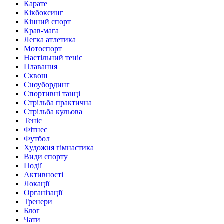
Карате
Кікбоксинг
Кінний спорт
Крав-мага
Легка атлетика
Мотоспорт
Настільний теніс
Плавання
Сквош
Сноубординг
Спортивні танці
Стрільба практична
Стрільба кульова
Теніс
Фітнес
Футбол
Художня гімнастика
Види спорту
Події
Активності
Локації
Організації
Тренери
Блог
Чати