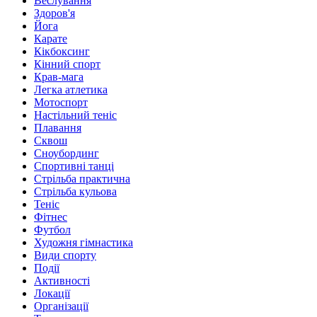
Веслування
Здоров'я
Йога
Карате
Кікбоксинг
Кінний спорт
Крав-мага
Легка атлетика
Мотоспорт
Настільний теніс
Плавання
Сквош
Сноубординг
Спортивні танці
Стрільба практична
Стрільба кульова
Теніс
Фітнес
Футбол
Художня гімнастика
Види спорту
Події
Активності
Локації
Організації