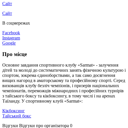
Сайт
Сайт
В соцмережах
Facebook
Instagram
Google
Про місце
Основне завдання спортивного клубу «Sarmat» - залучення
дітей та молоді до систематичних занять фізичною культурою і
спортом, зокрема єдиноборствами, а так само досягнення
вищих нагород в аматорському та професійному спорті. Серед
вихованців клубу безліч чемпіонів, і призерів національних
чемпіонатів, переможців міжнародних і професійних турнірів
з тайського боксу та кікбоксингу, в тому числі і на аренах
Таїланду. У спортивному клубі «Sarmat»:
Кікбоксинг
Тайський бокс
Відгуки
Відгуки про організатора
0