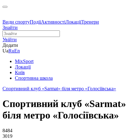
Види спорту
Події
Активності
Локації
Тренери
Знайти
Увійти
Додати
Ua
Ru
En
MixSport
Локації
Київ
Спортивна школа
Спортивний клуб «Sarmat» біля метро «Голосіївська»
Спортивний клуб «Sarmat»
біля метро «Голосіївська»
8484
3019