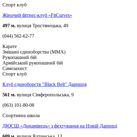
Спорт клуб
Жіночий фітнес-клуб «FitCurves»
497 м.
вулиця Тростянецька, 49
(044) 562-62-77
Карате
Змішані єдиноборства (ММА)
Рукопашний бій
Армійський рукопашний бій
Самозахист
Спорт клуб
Клуб єдиноборств "Black Belt" Дарниця
561 м.
вулиця Сімферопольська, 9
(063) 101-80-08
Спортивна школа
ДЮСШ «Динамівець» з фехтування на Новій Дарниці
609 м.
вулиця Ялтинська, 13