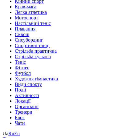
Кінний спорт
Крав-мага
Легка атлетика
Мотоспорт
Настільний теніс
Плавання
Сквош
Сноубординг
Спортивні танці
Стрільба практична
Стрільба кульова
Теніс
Фітнес
Футбол
Художня гімнастика
Види спорту
Події
Активності
Локації
Організації
Тренери
Блог
Чати
Ua
Ru
En