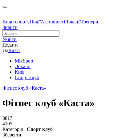
Види спорту
Події
Активності
Локації
Тренери
Знайти
Увійти
Додати
Ua
Ru
En
MixSport
Локації
Київ
Спорт клуб
Фітнес клуб «Каста»
Фітнес клуб «Каста»
8817
4105
Категорія -
Спорт клуб
Зберегти