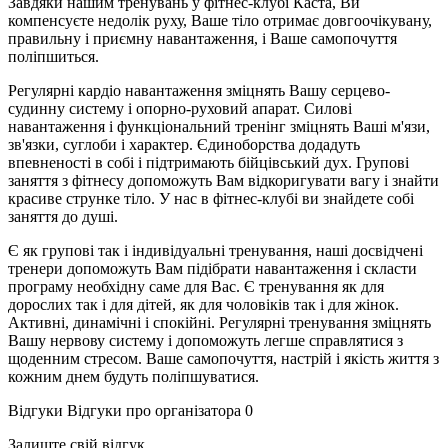
Завдяки нашим тренувань у фітнес-клубі Каста, Ви
компенсуєте недолік руху, Ваше тіло отримає довгоочікувану,
правильну і приємну навантаження, і Ваше самопочуття
поліпшиться.
Регулярні кардіо навантаження зміцнять Вашу серцево-
судинну систему і опорно-руховий апарат. Силові
навантаження і функціональний тренінг зміцнять Ваші м'язи,
зв'язки, суглоби і характер. Єдиноборства додадуть
впевненості в собі і підтримають бійцівський дух. Групові
заняття з фітнесу допоможуть Вам відкоригувати вагу і знайти
красиве струнке тіло. У нас в фітнес-клубі ви знайдете собі
заняття до душі.
Є як групові так і індивідуальні тренування, наші досвідчені
тренери допоможуть Вам підібрати навантаження і скласти
програму необхідну саме для Вас. Є тренування як для
дорослих так і для дітей, як для чоловіків так і для жінок.
Активні, динамічні і спокійні. Регулярні тренування зміцнять
Вашу нервову систему і допоможуть легше справлятися з
щоденним стресом. Ваше самопочуття, настрій і якість життя з
кожним днем ​​будуть поліпшуватися.
Відгуки
Відгуки про організатора
0
Залиште свій відгук