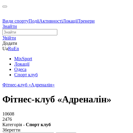
Види спорту
Події
Активності
Локації
Тренери
Знайти
Увійти
Додати
Ua
Ru
En
MixSport
Локації
Одеса
Спорт клуб
Фітнес-клуб «Адреналін»
Фітнес-клуб «Адреналін»
10608
2476
Категорія -
Спорт клуб
Зберегти