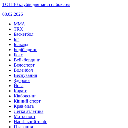
ТОП 10 клубів для заняття боксом
08.02.2026
MMA
TRX
Баскетбол
Біг
Більярд
Бодібілдинг
Бокс
Вейкбординг
Велоспорт
Волейбол
Веслування
Здоров'я
Йога
Карате
Кікбоксинг
Кінний спорт
Крав-мага
Легка атлетика
Мотоспорт
Настільний теніс
Плавання