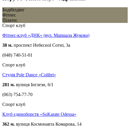
Бодібілдінг
Фітнес
Пілатес
Спорт клуб
Фітнес-клуб «ДНК» (вул. Маршала Жукова)
38 м.
проспект Небесної Сотні, 3а
(048) 740-51-01
Спорт клуб
Студія Pole Dance «Colibri»
281 м.
вулиця Інглези, 6/1
(063) 754-77-70
Спорт клуб
Клуб єдиноборств «SoKarate Odessa»
362 м.
вулиця Космонавта Комарова, 14