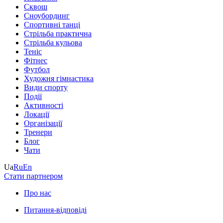
Сквош
Сноубординг
Спортивні танці
Стрільба практична
Стрільба кульова
Теніс
Фітнес
Футбол
Художня гімнастика
Види спорту
Події
Активності
Локації
Організації
Тренери
Блог
Чати
Ua
Ru
En
Стати партнером
Про нас
Питання-відповіді