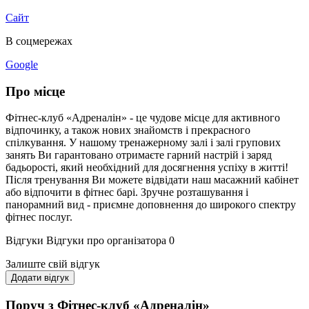
Сайт
В соцмережах
Google
Про місце
Фітнес-клуб «Адреналін» - це чудове місце для активного
відпочинку, а також нових знайомств і прекрасного
спілкування. У нашому тренажерному залі і залі групових
занять Ви гарантовано отримаєте гарний настрій і заряд
бадьорості, який необхідний для досягнення успіху в житті!
Після тренування Ви можете відвідати наш масажний кабінет
або відпочити в фітнес барі. Зручне розташування і
панорамний вид - приємне доповнення до широкого спектру
фітнес послуг.
Відгуки
Відгуки про організатора
0
Залиште свій відгук
Додати відгук
Поруч з Фітнес-клуб «Адреналін»