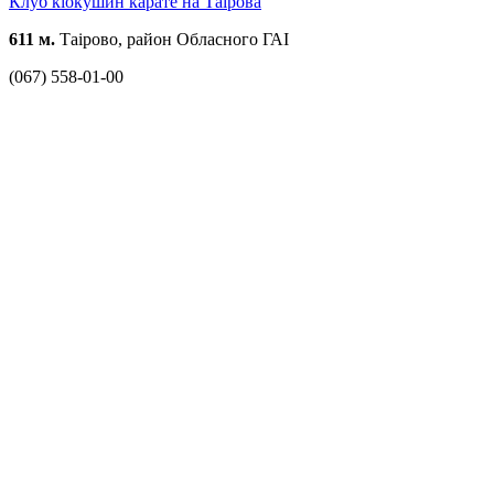
Клуб кіокушин карате на Таірова
611 м.
Таірово, район Обласного ГАІ
(067) 558-01-00