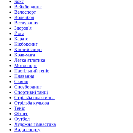
Бокс
Вейкбординг
Велоспорт
Волейбол
Веслування
Здоров'я
Йога
Карате
Кікбоксинг
Кінний спорт
Крав-мага
Легка атлетика
Мотоспорт
Настільний теніс
Плавання
Сквош
Сноубординг
Спортивні танці
Стрільба практична
Стрільба кульова
Теніс
Фітнес
Футбол
Художня гімнастика
Види спорту