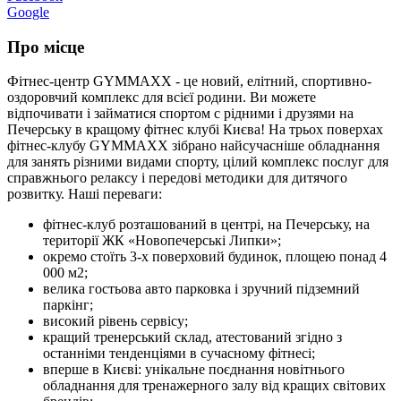
Google
Про місце
Фітнес-центр GYMMAXX - це новий, елітний, спортивно-
оздоровчий комплекс для всієї родини. Ви можете
відпочивати і займатися спортом c рідними і друзями на
Печерську в кращому фітнес клубі Києва! На трьох поверхах
фітнес-клубу GYMMAXX зібрано найсучасніше обладнання
для занять різними видами спорту, цілий комплекс послуг для
справжнього релаксу і передові методики для дитячого
розвитку. Наші переваги:
фітнес-клуб розташований в центрі, на Печерську, на
території ЖК «Новопечерські Липки»;
окремо стоїть 3-х поверховий будинок, площею понад 4
000 м2;
велика гостьова авто парковка і зручний підземний
паркінг;
високий рівень сервісу;
кращий тренерський склад, атестований згідно з
останніми тенденціями в сучасному фітнесі;
вперше в Києві: унікальне поєднання новітнього
обладнання для тренажерного залу від кращих світових