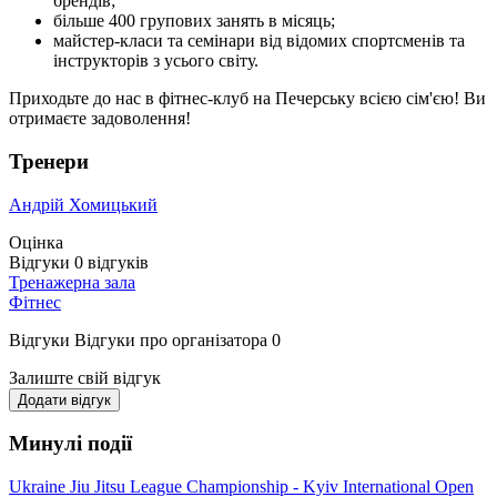
брендів;
більше 400 групових занять в місяць;
майстер-класи та семінари від відомих спортсменів та
інструкторів з усього світу.
Приходьте до нас в фітнес-клуб на Печерську всією сім'єю! Ви
отримаєте задоволення!
Тренери
Андрій Хомицький
Оцінка
Відгуки
0
відгуків
Тренажерна зала
Фітнес
Відгуки
Відгуки про організатора
0
Залиште свій відгук
Додати відгук
Минулі події
Ukraine Jiu Jitsu League Championship - Kуiv International Open