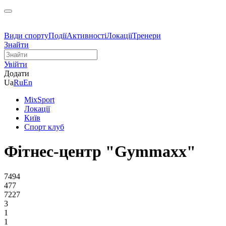
Види спорту
Події
Активності
Локації
Тренери
Знайти
Увійти
Додати
Ua
Ru
En
MixSport
Локації
Київ
Спорт клуб
Фітнес-центр "Gymmaxx"
7494
477
7227
3
1
1