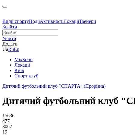
Види спорту
Події
Активності
Локації
Тренери
Знайти
Увійти
Додати
Ua
Ru
En
MixSport
Локації
Київ
Спорт клуб
Дитячий футбольний клуб "СПАРТА" (Прорізна)
Дитячий футбольний клуб "С
15636
477
3067
19