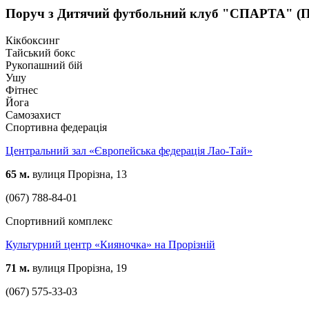
Поруч з Дитячий футбольний клуб "СПАРТА" (П
Кікбоксинг
Тайський бокс
Рукопашний бій
Ушу
Фітнес
Йога
Самозахист
Спортивна федерація
Центральний зал «Європейська федерація Лао-Тай»
65 м.
вулиця Прорізна, 13
(067) 788-84-01
Спортивний комплекс
Культурний центр «Кияночка» на Прорізній
71 м.
вулиця Прорізна, 19
(067) 575-33-03