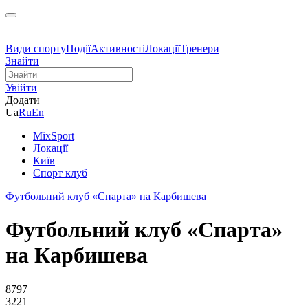
Види спорту
Події
Активності
Локації
Тренери
Знайти
Увійти
Додати
Ua
Ru
En
MixSport
Локації
Київ
Спорт клуб
Футбольний клуб «Спарта» на Карбишева
Футбольний клуб «Спарта»
на Карбишева
8797
3221