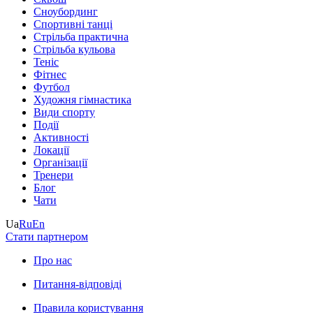
Сноубординг
Спортивні танці
Стрільба практична
Стрільба кульова
Теніс
Фітнес
Футбол
Художня гімнастика
Види спорту
Події
Активності
Локації
Організації
Тренери
Блог
Чати
Ua
Ru
En
Стати партнером
Про нас
Питання-відповіді
Правила користування