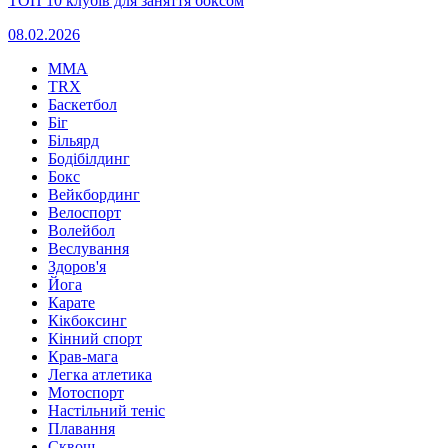
ТОП 10 клубів для заняття боксом
08.02.2026
MMA
TRX
Баскетбол
Біг
Більярд
Бодібілдинг
Бокс
Вейкбординг
Велоспорт
Волейбол
Веслування
Здоров'я
Йога
Карате
Кікбоксинг
Кінний спорт
Крав-мага
Легка атлетика
Мотоспорт
Настільний теніс
Плавання
Сквош