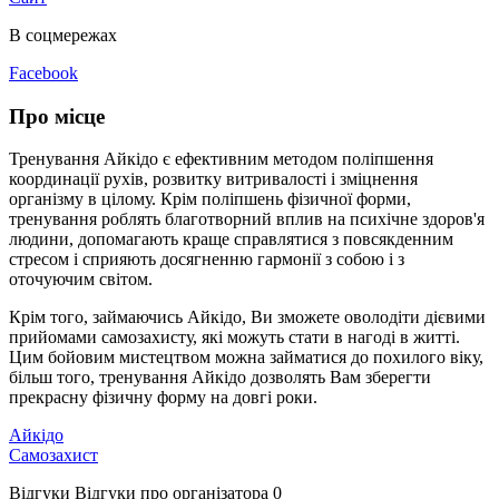
В соцмережах
Facebook
Про місце
Тренування Айкідо є ефективним методом поліпшення
координації рухів, розвитку витривалості і зміцнення
організму в цілому. Крім поліпшень фізичної форми,
тренування роблять благотворний вплив на психічне здоров'я
людини, допомагають краще справлятися з повсякденним
стресом і сприяють досягненню гармонії з собою і з
оточуючим світом.
Крім того, займаючись Айкідо, Ви зможете оволодіти дієвими
прийомами самозахисту, які можуть стати в нагоді в житті.
Цим бойовим мистецтвом можна займатися до похилого віку,
більш того, тренування Айкідо дозволять Вам зберегти
прекрасну фізичну форму на довгі роки.
Айкідо
Самозахист
Відгуки
Відгуки про організатора
0