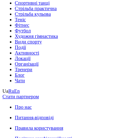
Спортивні танці
Стрільба практична
Стрільба кульова
Теніс
Фітнес
Футбол
Художня гімнастика
Види спорту
Події
Активності
Локації
Організації
Тренери
Блог
Чати
Ua
Ru
En
Стати партнером
Про нас
Питання-відповіді
Правила користування