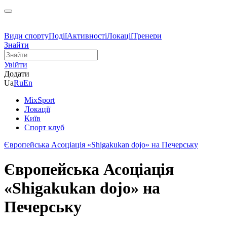
Види спорту
Події
Активності
Локації
Тренери
Знайти
Увійти
Додати
Ua
Ru
En
MixSport
Локації
Київ
Спорт клуб
Європейська Асоціація «Shigakukan dojo» на Печерську
Європейська Асоціація
«Shigakukan dojo» на
Печерську