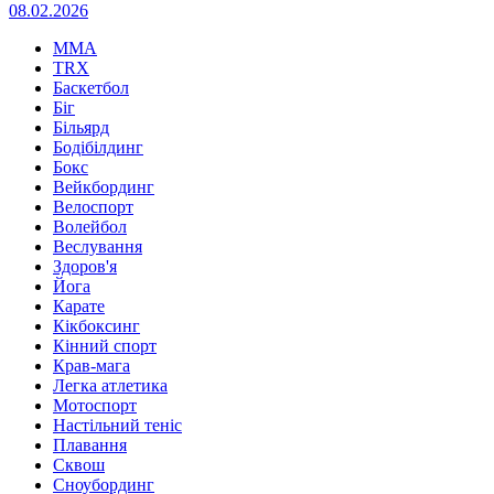
08.02.2026
MMA
TRX
Баскетбол
Біг
Більярд
Бодібілдинг
Бокс
Вейкбординг
Велоспорт
Волейбол
Веслування
Здоров'я
Йога
Карате
Кікбоксинг
Кінний спорт
Крав-мага
Легка атлетика
Мотоспорт
Настільний теніс
Плавання
Сквош
Сноубординг