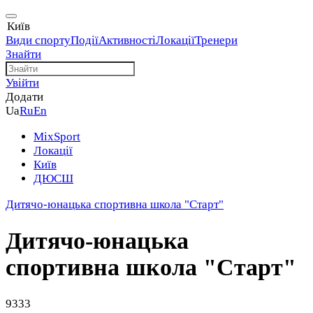
Київ
Види спорту
Події
Активності
Локації
Тренери
Знайти
Увійти
Додати
Ua
Ru
En
MixSport
Локації
Київ
ДЮСШ
Дитячо-юнацька спортивна школа "Старт"
Дитячо-юнацька
спортивна школа "Старт"
9333