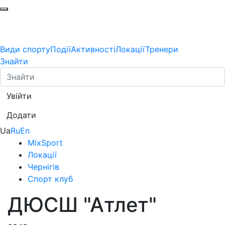
Види спорту
Події
Активності
Локації
Тренери
Знайти
Увійти
Додати
Ua
Ru
En
MixSport
Локації
Чернігів
Спорт клуб
ДЮСШ "Атлет"