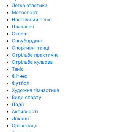
Легка атлетика
Мотоспорт
Настільний теніс
Плавання
Сквош
Сноубординг
Спортивні танці
Стрільба практична
Стрільба кульова
Теніс
Фітнес
Футбол
Художня гімнастика
Види спорту
Події
Активності
Локації
Організації