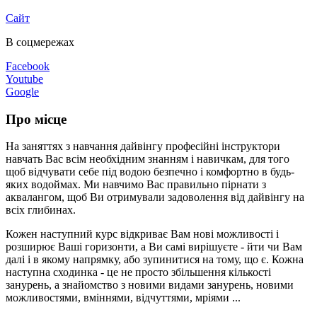
Сайт
В соцмережах
Facebook
Youtube
Google
Про місце
На заняттях з навчання дайвінгу професійні інструктори
навчать Вас всім необхідним знанням і навичкам, для того
щоб відчувати себе під водою безпечно і комфортно в будь-
яких водоймах. Ми навчимо Вас правильно пірнати з
аквалангом, щоб Ви отримували задоволення від дайвінгу на
всіх глибинах.
Кожен наступний курс відкриває Вам нові можливості і
розширює Ваші горизонти, а Ви самі вирішуєте - йти чи Вам
далі і в якому напрямку, або зупинитися на тому, що є. Кожна
наступна сходинка - це не просто збільшення кількості
занурень, а знайомство з новими видами занурень, новими
можливостями, вміннями, відчуттями, мріями ...