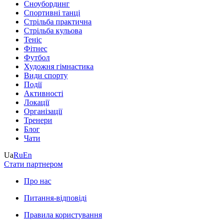
Сноубординг
Спортивні танці
Стрільба практична
Стрільба кульова
Теніс
Фітнес
Футбол
Художня гімнастика
Види спорту
Події
Активності
Локації
Організації
Тренери
Блог
Чати
Ua
Ru
En
Стати партнером
Про нас
Питання-відповіді
Правила користування