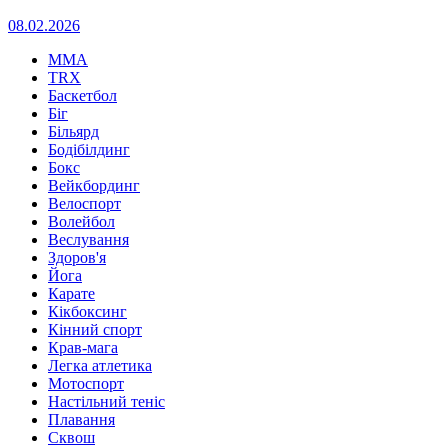
08.02.2026
MMA
TRX
Баскетбол
Біг
Більярд
Бодібілдинг
Бокс
Вейкбординг
Велоспорт
Волейбол
Веслування
Здоров'я
Йога
Карате
Кікбоксинг
Кінний спорт
Крав-мага
Легка атлетика
Мотоспорт
Настільний теніс
Плавання
Сквош