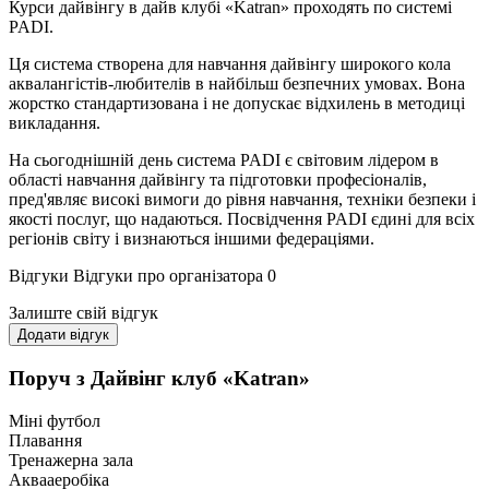
Курси дайвінгу в дайв клубі «Katran» проходять по системі
PADI.
Ця система створена для навчання дайвінгу широкого кола
аквалангістів-любителів в найбільш безпечних умовах. Вона
жорстко стандартизована і не допускає відхилень в методиці
викладання.
На сьогоднішній день система PADI є світовим лідером в
області навчання дайвінгу та підготовки професіоналів,
пред'являє високі вимоги до рівня навчання, техніки безпеки і
якості послуг, що надаються. Посвідчення PADI єдині для всіх
регіонів світу і визнаються іншими федераціями.
Відгуки
Відгуки про організатора
0
Залиште свій відгук
Додати відгук
Поруч з Дайвінг клуб «Katran»
Міні футбол
Плавання
Тренажерна зала
Аквааеробіка