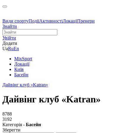
Види спорту
Події
Активності
Локації
Тренери
Знайти
Увійти
Додати
Ua
Ru
En
MixSport
Локації
Київ
Басейн
Дайвінг клуб «Katran»
Дайвінг клуб «Katran»
8788
3192
Категорія -
Басейн
Зберегти