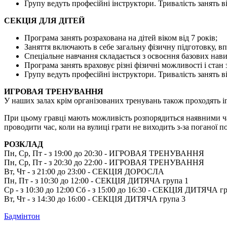
Групу ведуть професійні інструктори. Тривалість занять в
СЕКЦІЯ ДЛЯ ДІТЕЙ
Програма занять розрахована на дітей віком від 7 років;
Заняття включають в себе загальну фізичну підготовку, впр
Спеціальне навчання складається з освоєння базових навич
Програма занять враховує різні фізичні можливості і стан з
Групу ведуть професійні інструктори. Тривалість занять ві
ИГРОВАЯ ТРЕНУВАННЯ
У наших залах крім організованих тренувань також проходять і
При цьому гравці мають можливість розпорядиться наявними час
проводити час, коли на вулиці грати не виходить з-за поганої п
РОЗКЛАД
Пн, Ср, Пт - з 19:00 до 20:30 - ИГРОВАЯ ТРЕНУВАННЯ
Пн, Ср, Пт - з 20:30 до 22:00 - ИГРОВАЯ ТРЕНУВАННЯ
Вт, Чт - з 21:00 до 23:00 - СЕКЦІЯ ДОРОСЛА
Пн, Пт - з 10:30 до 12:00 - СЕКЦІЯ ДИТЯЧА група 1
Ср - з 10:30 до 12:00 Сб - з 15:00 до 16:30 - СЕКЦІЯ ДИТЯЧА г
Вт, Чт - з 14:30 до 16:00 - СЕКЦІЯ ДИТЯЧА група 3
Бадмінтон