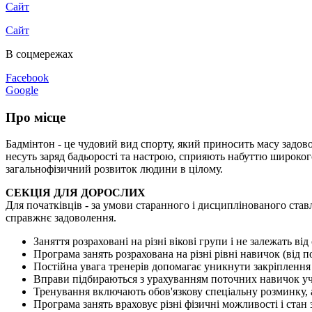
Сайт
Сайт
В соцмережах
Facebook
Google
Про місце
Бадмінтон - це чудовий вид спорту, який приносить масу задовол
несуть заряд бадьорості та настрою, сприяють набуттю широког
загальнофізичний розвиток людини в цілому.
СЕКЦІЯ ДЛЯ ДОРОСЛИХ
Для початківців - за умови старанного і дисциплінованого став
справжнє задоволення.
Заняття розраховані на різні вікові групи і не залежать від 
Програма занять розрахована на різні рівні навичок (від по
Постійна увага тренерів допомагає уникнути закріплення
Вправи підбираються з урахуванням поточних навичок уч
Тренування включають обов'язкову спеціальну розминку, а
Програма занять враховує різні фізичні можливості і стан