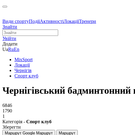
Види спорту
Події
Активності
Локації
Тренери
Знайти
Увійти
Додати
Ua
Ru
En
MixSport
Локації
Чернігів
Спорт клуб
Чернігівський бадминтонни
6846
1790
1
Категорія -
Спорт клуб
Зберегти
Маршрут Google
Маршрут
Маршрут