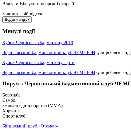
Відгуки
Відгуки про організатора
0
Залиште свій відгук
Додати відгук
Минулі події
Кубок Чернігова з бадмінтону 2019
Чернігівський бадминтонний клуб ЧЕМПІОН
вулиця Олександ
Кубок Чернігова з бадмінтону - діти
Чернігівський бадминтонний клуб ЧЕМПІОН
вулиця Олександ
Поруч з Чернігівський бадминтонний клуб ЧЕ
Боротьба
Самбо
Змішані єдиноборства (ММА)
Хортинг
Спорт клуб
Бійцівський клуб «Отаман»