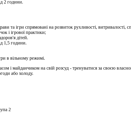
ід 2 години.
ави та ігри спрямовані на розвиток рухливості, витривалості, спр
ок і ігрової практики;
доров'я дітей.
д 1,5 години.
гри в вільному режимі.
ом і майданчиком на свій розсуд - тренуватися за своєю власно
огоди або холоду.
рупа 2