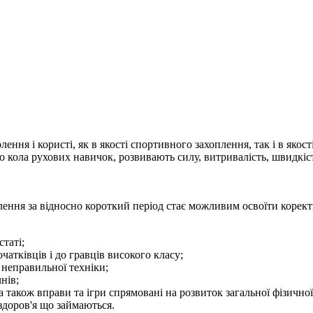
ення і користі, як в якості спортивного захоплення, так і в якос
о кола рухових навичок, розвивають силу, витривалість, швидкіс
лення за відносно короткий період стає можливим освоїти корект
статі;
чатківців і до гравців високого класу;
 неправильної техніки;
нів;
 також вправи та ігри спрямовані на розвиток загальної фізичної
 здоров'я що займаються.