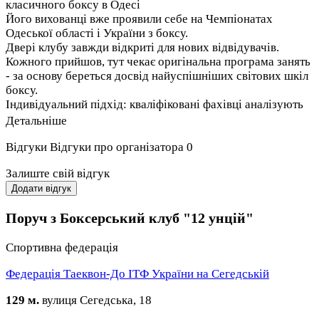
класичного боксу в Одесі
Його вихованці вже проявили себе на Чемпіонатах
Одеської області і України з боксу.
Двері клубу завжди відкриті для нових відвідувачів.
Кожного прийшов, тут чекає оригінальна програма занять
- за основу береться досвід найуспішніших світових шкіл
боксу.
Індивідуальний підхід: кваліфіковані фахівці аналізують
особливості та можливості кожного спортсмена і
Детальніше
виробляють індивідуальну програму тренувань і стиль
ведення бою.
Відгуки
Відгуки про організатора
0
Тут ви будете працювати на реальний результат: Маєте
Залиште свій відгук
намір виходити в ринг і боксувати? Бажаєте відкоригувати
Додати відгук
пропорції фігури за допомогою самого чоловічого виду
фітнесу? Вирішили пов'язати своє життя з боксом?
Поруч з Боксерський клуб "12 унцій"
Тренери-професіонали допоможуть вам розкритися і
реалізувати себе!
Спортивна федерація
Не важливо, був у вас до цього досвід тренувань чи ні. Тут
Федерація Таеквон-До ІТФ України на Сегедській
бокс роблять доступним як для новачків, так і для
спортсменів з досвідом. Щось своє тут знайде кожен.
129 м.
вулиця Сегедська, 18