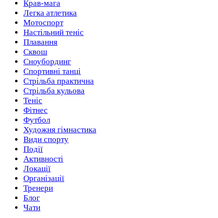
Крав-мага
Легка атлетика
Мотоспорт
Настільний теніс
Плавання
Сквош
Сноубординг
Спортивні танці
Стрільба практична
Стрільба кульова
Теніс
Фітнес
Футбол
Художня гімнастика
Види спорту
Події
Активності
Локації
Організації
Тренери
Блог
Чати