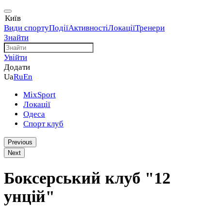
Київ
Види спорту
Події
Активності
Локації
Тренери
Знайти
Увійти
Додати
Ua
Ru
En
MixSport
Локації
Одеса
Спорт клуб
Previous
Next
Боксерський клуб "12
унцій"