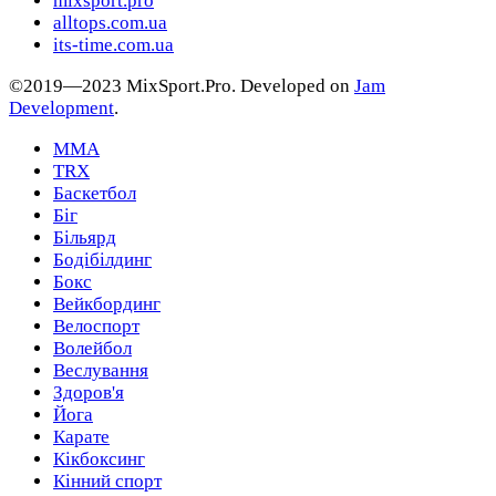
mixsport.pro
alltops.com.ua
its-time.com.ua
©2019—2023 MixSport.Pro. Developed on
Jam
Development
.
MMA
TRX
Баскетбол
Біг
Більярд
Бодібілдинг
Бокс
Вейкбординг
Велоспорт
Волейбол
Веслування
Здоров'я
Йога
Карате
Кікбоксинг
Кінний спорт