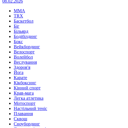
08.02.2026
MMA
TRX
Баскетбол
Біг
Більярд
Бодібілдинг
Бокс
Вейкбординг
Велоспорт
Волейбол
Веслування
Здоров'я
Йога
Карате
Кікбоксинг
Кінний спорт
Крав-мага
Легка атлетика
Мотоспорт
Настільний теніс
Плавання
Сквош
Сноубординг