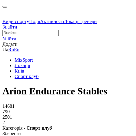
Види спорту
Події
Активності
Локації
Тренери
Знайти
Увійти
Додати
Ua
Ru
En
MixSport
Локації
Київ
Спорт клуб
Arion Endurance Stables
14681
790
2501
2
Категорія -
Спорт клуб
Зберегти