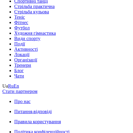
Спортивні танці
Стрільба практична
Стрільба кульова
Теніс
Фітнес
Футбол
Художня гімнастика
Види спорту
Події
Активності
Локації
Організації
Тренери
Блог
Чати
Ua
Ru
En
Стати партнером
Про нас
Питання-відповіді
Правила користування
Політика конфіденційності