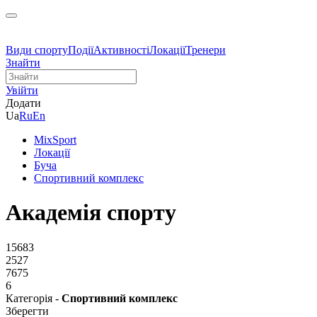
Види спорту
Події
Активності
Локації
Тренери
Знайти
Увійти
Додати
Ua
Ru
En
MixSport
Локації
Буча
Спортивний комплекс
Академія спорту
15683
2527
7675
6
Категорія -
Спортивний комплекс
Зберегти