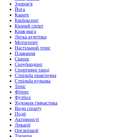
Здоров'я
Йога
Карате
Кікбоксинг
Кінний спорт
Крав-мага
Легка атлетика
Мотоспорт
Настільний теніс
Плавання
Сквош
Сноубординг
Спортивні танці
Стрільба практична
Стрільба кульова
Теніс
Фітнес
Футбол
Художня гімнастика
Види спорту
Події
Активності
Локації
Організації
Тренери