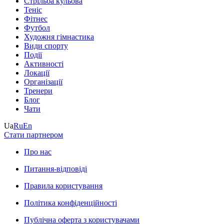
Стрільба кульова
Теніс
Фітнес
Футбол
Художня гімнастика
Види спорту
Події
Активності
Локації
Організації
Тренери
Блог
Чати
Ua
Ru
En
Стати партнером
Про нас
Питання-відповіді
Правила користування
Політика конфіденційності
Публічна оферта з користувачами