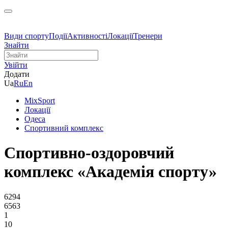
Види спорту
Події
Активності
Локації
Тренери
Знайти
Увійти
Додати
Ua
Ru
En
MixSport
Локації
Одеса
Спортивний комплекс
Спортивно-оздоровчий
комплекс «Академія спорту»
6294
6563
1
10