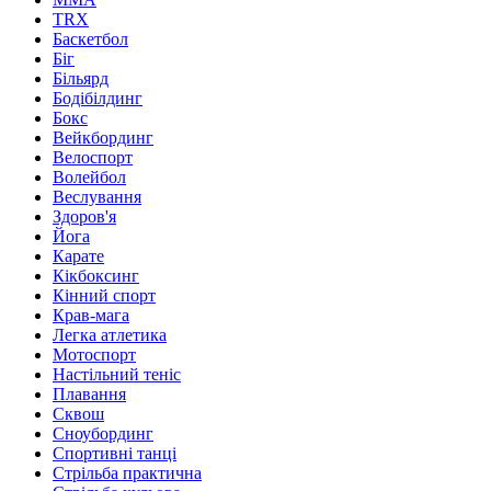
TRX
Баскетбол
Біг
Більярд
Бодібілдинг
Бокс
Вейкбординг
Велоспорт
Волейбол
Веслування
Здоров'я
Йога
Карате
Кікбоксинг
Кінний спорт
Крав-мага
Легка атлетика
Мотоспорт
Настільний теніс
Плавання
Сквош
Сноубординг
Спортивні танці
Стрільба практична