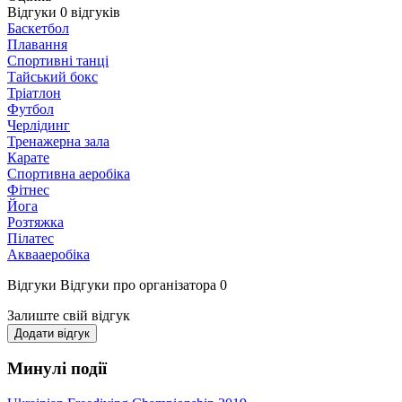
Відгуки
0
відгуків
Баскетбол
Плавання
Спортивні танці
Тайський бокс
Тріатлон
Футбол
Черлідинг
Тренажерна зала
Карате
Спортивна аеробіка
Фітнес
Йога
Розтяжка
Пілатес
Аквааеробіка
Відгуки
Відгуки про організатора
0
Залиште свій відгук
Додати відгук
Минулі події