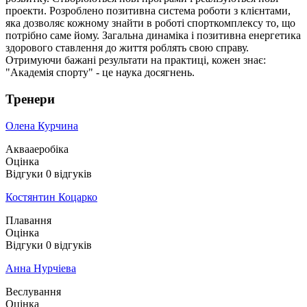
проекти. Розроблено позитивна система роботи з клієнтами,
яка дозволяє кожному знайти в роботі спорткомплексу то, що
потрібно саме йому. Загальна динаміка і позитивна енергетика
здорового ставлення до життя роблять свою справу.
Отримуючи бажані результати на практиці, кожен знає:
"Академія спорту" - це наука досягнень.
Тренери
Олена Курчина
Аквааеробіка
Оцінка
Відгуки
0
відгуків
Костянтин Коцарко
Плавання
Оцінка
Відгуки
0
відгуків
Анна Нурчіева
Веслування
Оцінка