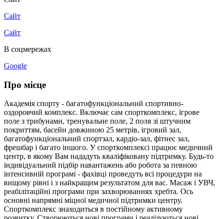
Сайт
Сайт
В соцмережах
Google
Про місце
Академія спорту - багатофункціональний спортивно-
оздоровчий комплекс. Включає сам спорткомплекс, ігрове
поле з трибунами, тренувальне поле, 2 поля зі штучним
покриттям, басейн довжиною 25 метрів, ігровий зал,
багатофункціональний спортзал, кардіо-зал, фітнес зал,
фрешбар і багато іншого. У спорткомплексі працює медичний
центр, в якому Вам нададуть кваліфіковану підтримку. Будь-то
індивідуальний підбір навантажень або робота за певною
інтенсивній програмі - фахівці проведуть всі процедури на
вищому рівні і з найкращим результатом для вас. Масаж і УВЧ,
реабілітаційні програми при захворюваннях хребта. Ось
основні напрямні міцної медичної підтримки центру.
Спорткомплекс знаходиться в постійному активному
розвитку. Створюються нові програми і реалізуються нові