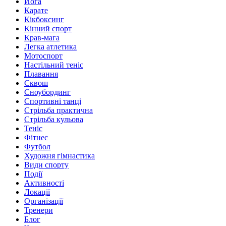
Йога
Карате
Кікбоксинг
Кінний спорт
Крав-мага
Легка атлетика
Мотоспорт
Настільний теніс
Плавання
Сквош
Сноубординг
Спортивні танці
Стрільба практична
Стрільба кульова
Теніс
Фітнес
Футбол
Художня гімнастика
Види спорту
Події
Активності
Локації
Організації
Тренери
Блог