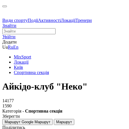
Види спорту
Події
Активності
Локації
Тренери
Знайти
Увійти
Додати
Ua
Ru
En
MixSport
Локації
Київ
Спортивна секція
Айкідо-клуб "Неко"
14177
1590
Категорія -
Спортивна секція
Зберегти
Маршрут Google
Маршрут
Маршрут
Поділитись