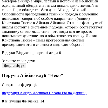
мастеров айкидо в мире, первый в истории из не-японцев
официальный обладатель титула шихан, единственный из
европейцев обладатель 8-го дана Айкидо Айкикай.
Особенности преподавания техник и подхода к обучению
позволяют говорить об особом направлении (линии)
Кристиана Тиссье в Айкидо Айкикай. Отличие французской
школы состоит в системном подходе, который соответствует
западному стилю мышления – это когда вам не просто
показывают действие, но и объясняют его логику. Линия
Кристиана Тиссье – самая прогрессивная система
преподавания этого сложного вида единоборств!
Відгуки
Відгуки про організатора
0
Залиште свій відгук
Додати відгук
Поруч з Айкідо-клуб "Неко"
Спортивна федерація
Федерація Айкідо Йосінкан Нагано Рю на Дарниці
8 м.
вулиця Жмаченка, 14