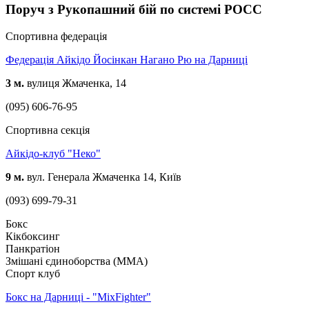
Поруч з Рукопашний бій по системі РОСС
Спортивна федерація
Федерація Айкідо Йосінкан Нагано Рю на Дарниці
3 м.
вулиця Жмаченка, 14
(095) 606-76-95
Спортивна секція
Айкідо-клуб "Неко"
9 м.
вул. Генерала Жмаченка 14, Київ
(093) 699-79-31
Бокс
Кікбоксинг
Панкратіон
Змішані єдиноборства (ММА)
Спорт клуб
Бокс на Дарниці - "MixFighter"