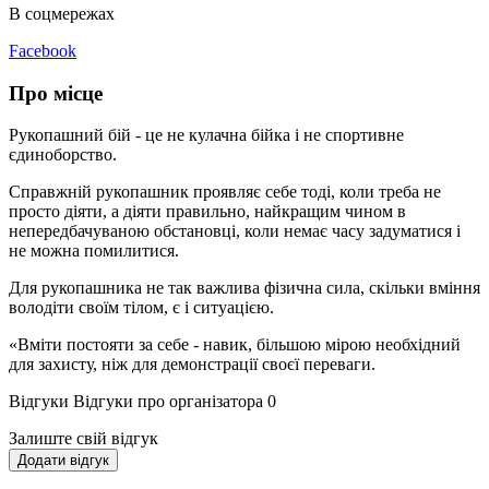
В соцмережах
Facebook
Про місце
Рукопашний бій - це не кулачна бійка і не спортивне
єдиноборство.
Справжній рукопашник проявляє себе тоді, коли треба не
просто діяти, а діяти правильно, найкращим чином в
непередбачуваною обстановці, коли немає часу задуматися і
не можна помилитися.
Для рукопашника не так важлива фізична сила, скільки вміння
володіти своїм тілом, є і ситуацією.
«Вміти постояти за себе - навик, більшою мірою необхідний
для захисту, ніж для демонстрації своєї переваги.
Відгуки
Відгуки про організатора
0
Залиште свій відгук
Додати відгук