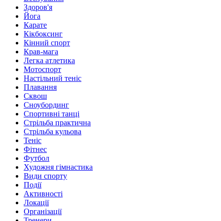
Здоров'я
Йога
Карате
Кікбоксинг
Кінний спорт
Крав-мага
Легка атлетика
Мотоспорт
Настільний теніс
Плавання
Сквош
Сноубординг
Спортивні танці
Стрільба практична
Стрільба кульова
Теніс
Фітнес
Футбол
Художня гімнастика
Види спорту
Події
Активності
Локації
Організації
Тренери