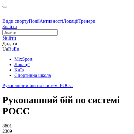
Види спорту
Події
Активності
Локації
Тренери
Знайти
Увійти
Додати
Ua
Ru
En
MixSport
Локації
Київ
Спортивна школа
Рукопашний бій по системі РОСС
Рукопашний бій по системі
РОСС
8601
2309