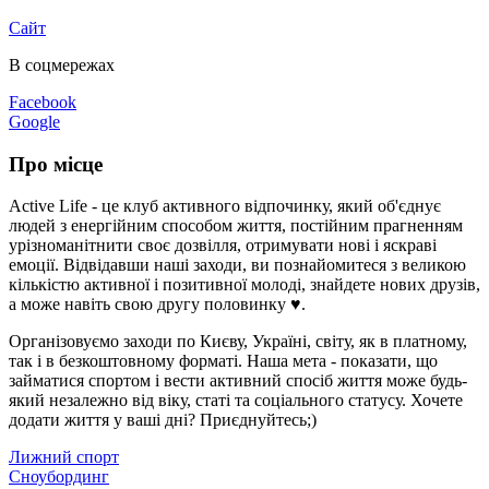
Сайт
В соцмережах
Facebook
Google
Про місце
Active Life - це клуб активного відпочинку, який об'єднує
людей з енергійним способом життя, постійним прагненням
урізноманітнити своє дозвілля, отримувати нові і яскраві
емоції. Відвідавши наші заходи, ви познайомитеся з великою
кількістю активної і позитивної молоді, знайдете нових друзів,
а може навіть свою другу половинку ♥.
Організовуємо заходи по Києву, Україні, світу, як в платному,
так і в безкоштовному форматі. Наша мета - показати, що
займатися спортом і вести активний спосіб життя може будь-
який незалежно від віку, статі та соціального статусу. Хочете
додати життя у ваші дні? Приєднуйтесь;)
Лижний спорт
Сноубординг