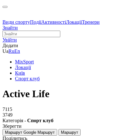
Види спорту
Події
Активності
Локації
Тренери
Знайти
Увійти
Додати
Ua
Ru
En
MixSport
Локації
Київ
Спорт клуб
Active Life
7115
3749
Категорія -
Спорт клуб
Зберегти
Маршрут Google
Маршрут
Маршрут
Поділитись