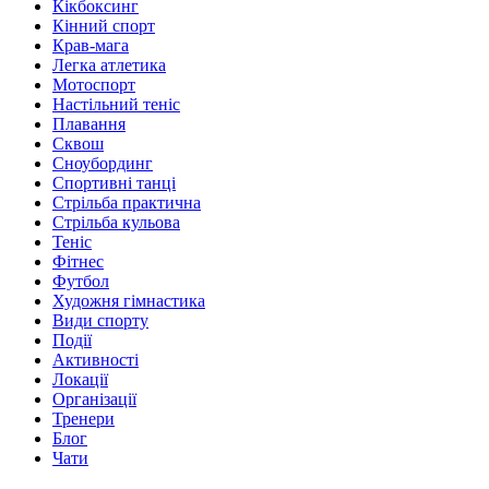
Кікбоксинг
Кінний спорт
Крав-мага
Легка атлетика
Мотоспорт
Настільний теніс
Плавання
Сквош
Сноубординг
Спортивні танці
Стрільба практична
Стрільба кульова
Теніс
Фітнес
Футбол
Художня гімнастика
Види спорту
Події
Активності
Локації
Організації
Тренери
Блог
Чати