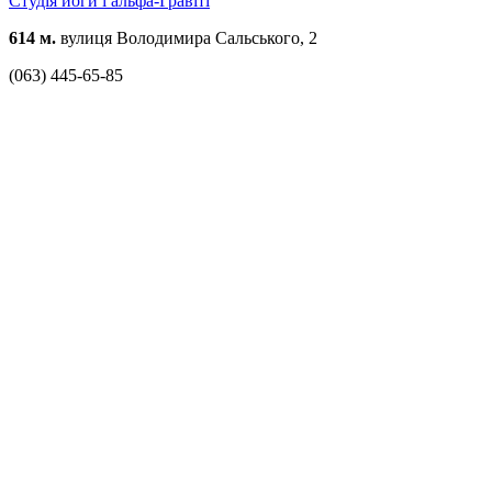
Студія йоги і альфа-Гравіті
614 м.
вулиця Володимира Сальського, 2
(063) 445-65-85