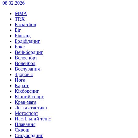
08.02.2026
MMA
TRX
Баскетбол
Біг
Більярд
Бодібілдинг
Бокс
Вейкбординг
Велоспорт
Волейбол
Веслування
Здоров'я
Йога
Карате
Кікбоксинг
Кінний спорт
Крав-мага
Легка атлетика
Мотоспорт
Настільний теніс
Плавання
Сквош
Сноубординг