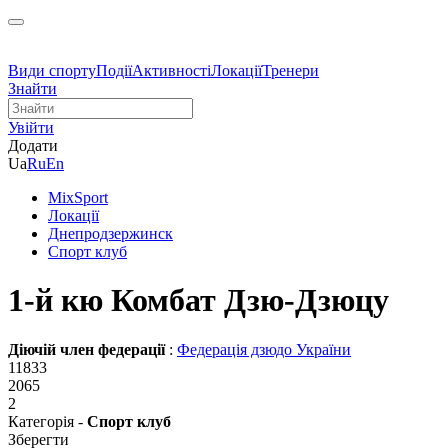
Види спорту
Події
Активності
Локації
Тренери
Знайти
Увійти
Додати
Ua
Ru
En
MixSport
Локації
Днепродзержинск
Спорт клуб
1-й кю Комбат Дзю-Дзюцу
Діючій член федерації
:
Федерація дзюдо України
11833
2065
2
Категорія -
Спорт клуб
Зберегти