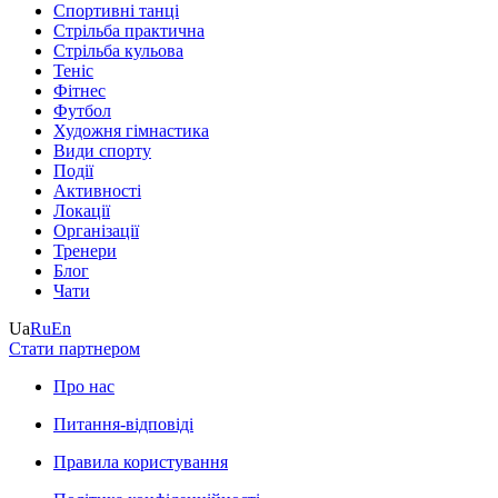
Спортивні танці
Стрільба практична
Стрільба кульова
Теніс
Фітнес
Футбол
Художня гімнастика
Види спорту
Події
Активності
Локації
Організації
Тренери
Блог
Чати
Ua
Ru
En
Стати партнером
Про нас
Питання-відповіді
Правила користування