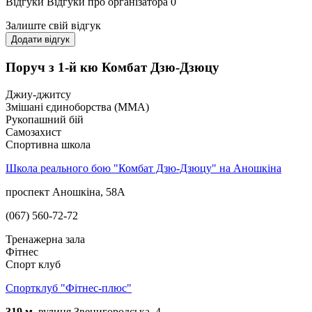
Відгуки
Відгуки про організатора
0
Залиште свій відгук
Додати відгук
Поруч з 1-й кю Комбат Дзю-Дзюцу
Джиу-джитсу
Змішані єдиноборства (ММА)
Рукопашний бій
Самозахист
Спортивна школа
Школа реального бою "Комбат Дзю-Дзюцу" на Аношкіна
проспект Аношкіна, 58А
(067) 560-72-72
Тренажерна зала
Фітнес
Спорт клуб
Спортклуб "Фітнес-плюс"
319 м.
вулиця Звенигородська, 4