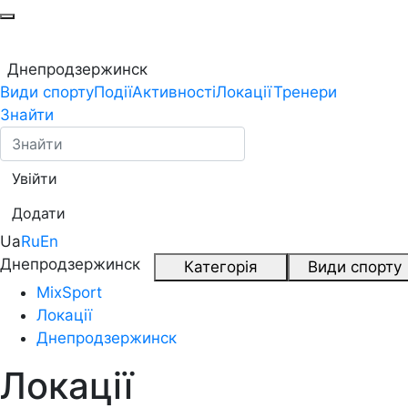
Днепродзержинск
Види спорту
Події
Активності
Локації
Тренери
Знайти
Увійти
Додати
Ua
Ru
En
Днепродзержинск
Категорія
Види спорту
MixSport
Локації
Днепродзержинск
Локації