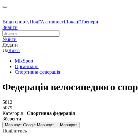
Види спорту
Події
Активності
Локації
Тренери
Знайти
Увійти
Додати
Ua
Ru
En
MixSport
Організації
Спортивна федерація
Федерація велосипедного спор
5812
5079
Категорія -
Спортивна федерація
Зберегти
Маршрут Google
Маршрут
Маршрут
Поділитись