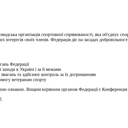
мадська організація спортивної спрямованості, яка об'єднує спор
 інтересів своїх членів. Федерація діє на засадах добровільності,
гань Федерації
 заходи в Україні і за її межами
змагань та здійснює контроль за їх дотриманням
помогу ветеранам спорту
ою ознакою. Вищим керівним органом Федерації є Конференція її 
2.