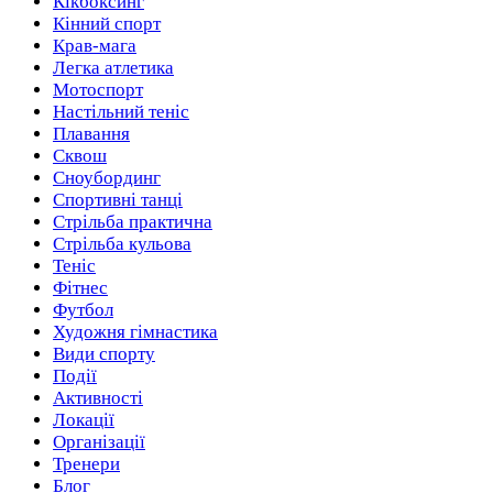
Кікбоксинг
Кінний спорт
Разом з Mixsport ви точно не пропустите яскраві події!
Крав-мага
Легка атлетика
Мотоспорт
Настільний теніс
Плавання
Сквош
Сноубординг
Спортивні танці
Стрільба практична
Стрільба кульова
Теніс
Фітнес
Футбол
Художня гімнастика
Види спорту
Події
Активності
Локації
Організації
Тренери
Блог