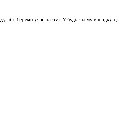
ду, або беремо участь самі. У будь-якому випадку, ці
тів і календар змагань з різних видів спорту. Матч
е зібрано на одній карті. Також ви зможете знайти
.
разяться всі існуючі варіанти. А щоб нічого не загубити, ви