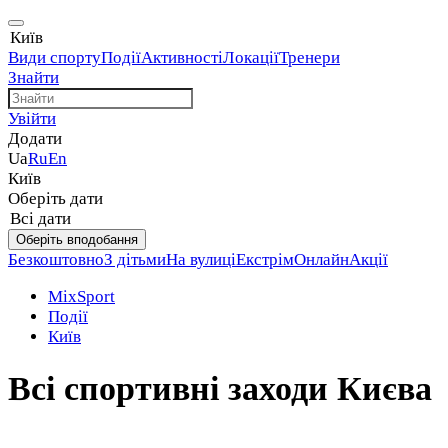
Київ
Види спорту
Події
Активності
Локації
Тренери
Знайти
Увійти
Додати
Ua
Ru
En
Київ
Оберіть дати
Всі дати
Оберіть вподобання
Безкоштовно
З дітьми
На вулиці
Екстрім
Онлайн
Акції
MixSport
Події
Київ
Всі спортивні заходи Києва