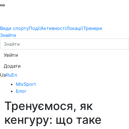
Види спорту
Події
Активності
Локації
Тренери
Знайти
Увійти
Додати
Ua
Ru
En
MixSport
Блог
Тренуємося, як
кенгуру: що таке