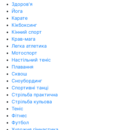
Здоров'я
Йога
Карате
Кікбоксинг
Кінний спорт
Крав-мага
Легка атлетика
Мотоспорт
Настільний теніс
Плавання
Сквош
Сноубординг
Спортивні танці
Стрільба практична
Стрільба кульова
Теніс
Фітнес
Футбол
Художня гімнастика