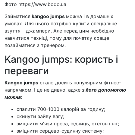
Фото https://www.bodo.ua
Займатися
kangoo jumps
можна і в домашніх
умовах. Для цього потрібно купити спеціальне
взуття – джампери. Але перед цим необхідно
навчитися техніці, тому для початку краще
позайматися з тренером.
Kangoo jumps: користь і
переваги
Kangoo jumps
стало досить популярним фітнес-
напрямком. І це не дивно, адже
з його допомогою
можна
:
спалити 700-1000 калорій за годину;
скинути зайву вагу;
зміцнити м'язи преса, сідниць, стегон і ніг;
зміцнити серцево-судинну систему;