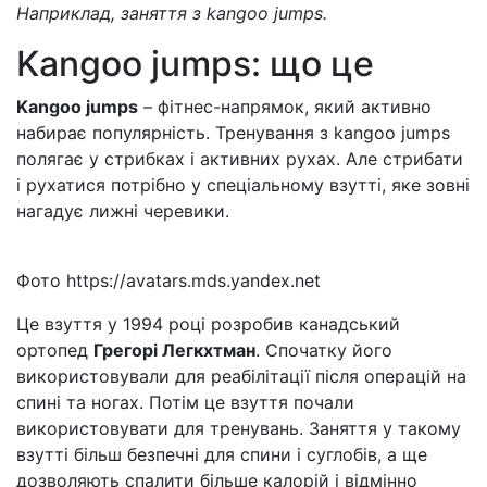
Наприклад, заняття з kangoo jumps.
Kangoo jumps: що це
Kangoo jumps
– фітнес-напрямок, який активно
набирає популярність. Тренування з kangoo jumps
полягає у стрибках і активних рухах. Але стрибати
і рухатися потрібно у спеціальному взутті, яке зовні
нагадує лижні черевики.
Фото https://avatars.mds.yandex.net
Це взуття у 1994 році розробив канадський
ортопед
Грегорі Легкхтман
. Спочатку його
використовували для реабілітації після операцій на
спині та ногах. Потім це взуття почали
використовувати для тренувань. Заняття у такому
взутті більш безпечні для спини і суглобів, а ще
дозволяють спалити більше калорій і відмінно