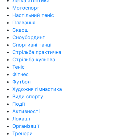
Легка атлетика
Мотоспорт
Настільний теніс
Плавання
Сквош
Сноубординг
Спортивні танці
Стрільба практична
Стрільба кульова
Теніс
Фітнес
Футбол
Художня гімнастика
Види спорту
Події
Активності
Локації
Організації
Тренери