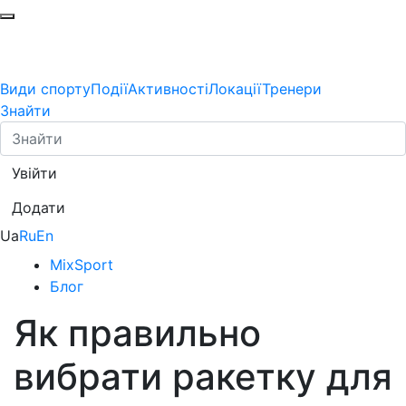
Види спорту
Події
Активності
Локації
Тренери
Знайти
Увійти
Додати
Ua
Ru
En
MixSport
Блог
Як правильно
вибрати ракетку для