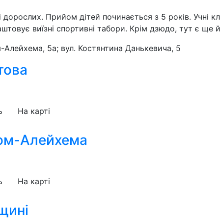
 дорослих. Прийом дітей починається з 5 років. Учні к
товує виїзні спортивні табори. Крім дзюдо, тут є ще й
м-Алейхема, 5а; вул. Костянтина Данькевича, 5
това
ь
На карті
ом-Алейхема
ь
На карті
щині