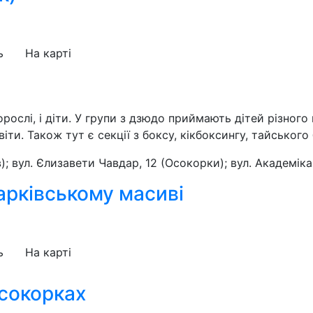
ь
На карті
ослі, і діти. У групи з дзюдо приймають дітей різного
ти. Також тут є секції з боксу, кікбоксингу, тайського
); вул. Єлизавети Чавдар, 12 (Осокорки); вул. Академіка 
арківському масиві
ь
На карті
сокорках