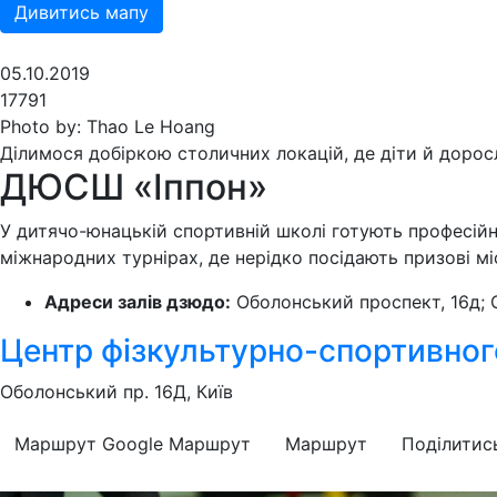
Дивитись мапу
05.10.2019
17791
Photo by: Thao Le Hoang
Ділимося добіркою столичних локацій, де діти й доро
ДЮСШ «Іппон»
У дитячо-юнацькій спортивній школі готують професійн
міжнародних турнірах, де нерідко посідають призові міс
Адреси залів дзюдо:
Оболонський проспект, 16д; О
Центр фізкультурно-спортивног
Оболонський пр. 16Д, Київ
Маршрут Google
Маршрут
Маршрут
Поділитис