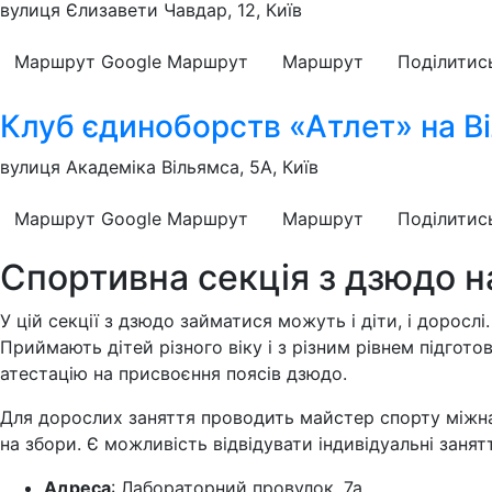
вулиця Єлизавети Чавдар, 12, Київ
Маршрут Google
Маршрут
Маршрут
Поділитис
Клуб єдиноборств «Атлет» на В
вулиця Академіка Вільямса, 5А, Київ
Маршрут Google
Маршрут
Маршрут
Поділитис
Спортивна секція з дзюдо н
У цій секції з дзюдо займатися можуть і діти, і доросл
Приймають дітей різного віку і з різним рівнем підгото
атестацію на присвоєння поясів дзюдо.
Для дорослих заняття проводить майстер спорту міжна
на збори. Є можливість відвідувати індивідуальні занят
Адреса
: Лабораторний провулок, 7а.