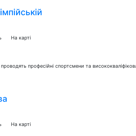
імпійській
ь
На карті
 проводять професійні спортсмени та висококваліфіков
ва
ь
На карті