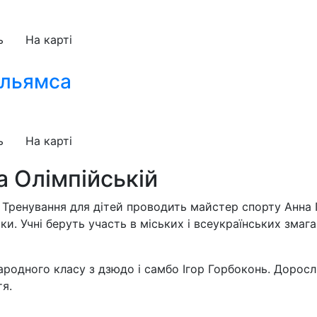
ь
На карті
ільямса
ь
На карті
а Олімпійській
і. Тренування для дітей проводить майстер спорту Анна 
вки. Учні беруть участь в міських і всеукраїнських змаг
родного класу з дзюдо і самбо Ігор Горбоконь. Доросл
тя.