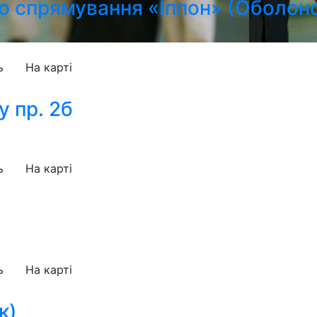
о спрямування «Іппон» (Оболонс
ь
На карті
 пр. 2б
ь
На карті
ь
На карті
к)