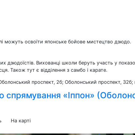
слі можуть освоїти японське бойове мистецтво дзюдо.
их дзюдоїстів. Вихованці школи беруть участь у показо
ця. Також тут є відділення з самбо і карате.
болонський проспект, 2б; Оболонський проспект, 32б; ву
о спрямування «Іппон» (Оболонс
ь
На карті