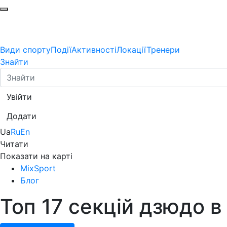
Види спорту
Події
Активності
Локації
Тренери
Знайти
Увійти
Додати
Ua
Ru
En
Читати
Показати на карті
MixSport
Блог
Топ 17 секцій дзюдо в