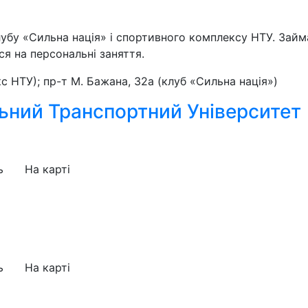
убу «Сильна нація» і спортивного комплексу НТУ. Займа
я на персональні заняття.
с НТУ); пр-т М. Бажана, 32а (клуб «Сильна нація»)
ьний Транспортний Університет
ь
На карті
а
ь
На карті