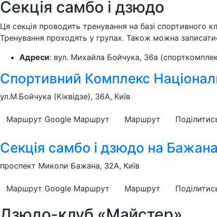
Секція самбо і дзюдо
Ця секція проводить тренування на базі спортивного кл
Тренування проходять у групах. Також можна записатис
Адреси
: вул. Михайла Бойчука, 36а (спорткомплек
Спортивний Комплекс Націонал
ул.М.Бойчука (Кіквідзе), 36А, Київ
Маршрут Google
Маршрут
Маршрут
Поділитис
Секція самбо і дзюдо на Бажан
проспект Миколи Бажана, 32А, Київ
Маршрут Google
Маршрут
Маршрут
Поділитис
Дзюдо-клуб «Майстер»