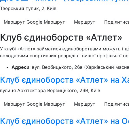
Тверський тупик, 2, Київ
Маршрут Google
Маршрут
Маршрут
Поділитис
Клуб єдиноборств «Атлет»
У клубі «Атлет» займатися єдиноборствами можуть і дор
володарями спортивних розрядів і вищої профільної осві
Адреси
: вул. Вербицького, 26в (Харківський масив
Клуб єдиноборств «Атлет» на Х
вулиця Архітектора Вербицького, 26В, Київ
Маршрут Google
Маршрут
Маршрут
Поділитис
Клуб єдиноборств «Атлет» на О