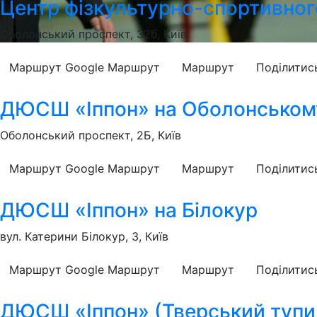
Центр фізкультурно-спортивног
Оболонський проспект, 32б, Київ
Маршрут Google
Маршрут
Маршрут
Поділитис
ДЮСШ «Іппон» на Оболонському
Оболонський проспект, 2Б, Київ
Маршрут Google
Маршрут
Маршрут
Поділитис
ДЮСШ «Іппон» на Білокур
вул. Катерини Білокур, 3, Київ
Маршрут Google
Маршрут
Маршрут
Поділитис
ДЮСШ «Іппон» (Тверський тупи