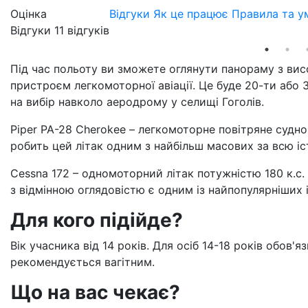
Оцінка
Відгуки
Як це працює
Правила та у
Відгуки
11
відгуків
Під час польоту ви зможете оглянути панораму з вис
пристроєм легкомоторної авіації. Це буде 20-ти або 3
на вибір навколо аеродрому у селищі Гоголів.
Piper PA-28 Cherokee – легкомоторне повітряне судно
робить цей літак одним з найбільш масових за всю іст
Cessna 172 – одномоторний літак потужністю 180 к.с.
з відмінною оглядовістю є одним із найпопулярніших і
Для кого підійде?
Вік учасника від 14 років. Для осіб 14-18 років обов'
рекомендується вагітним.
Що на вас чекає?