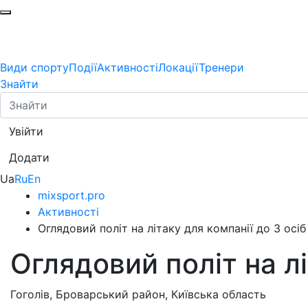
Види спорту
Події
Активності
Локації
Тренери
Знайти
Увійти
Додати
Ua
Ru
En
mixsport.pro
Активності
Оглядовий політ на літаку для компанії до 3 осіб
Оглядовий політ на лі
Гоголів, Броварський район, Київська область