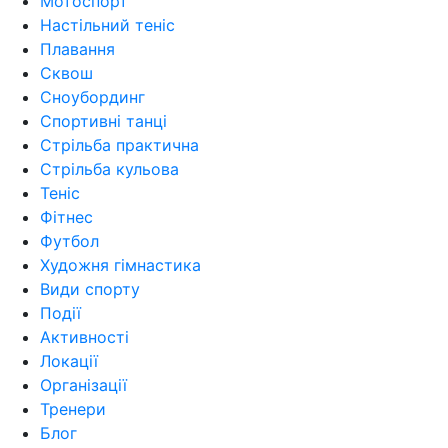
Мотоспорт
Настільний теніс
Плавання
Сквош
Сноубординг
Спортивні танці
Стрільба практична
Стрільба кульова
Теніс
Фітнес
Футбол
Художня гімнастика
Види спорту
Події
Активності
Локації
Організації
Тренери
Блог