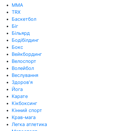
MMA
TRX
Баскетбол
Біг
Більярд
Бодібілдинг
Бокс
Вейкбординг
Велоспорт
Волейбол
Веслування
Здоров'я
Йога
Карате
Кікбоксинг
Кінний спорт
Крав-мага
Легка атлетика