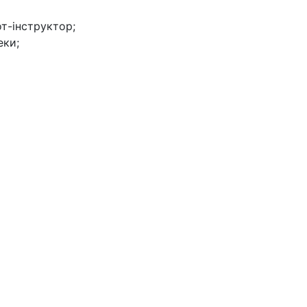
от-інструктор;
еки;