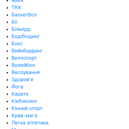
MMA
TRX
Баскетбол
Біг
Більярд
Бодібілдинг
Бокс
Вейкбординг
Велоспорт
Волейбол
Веслування
Здоров'я
Йога
Карате
Кікбоксинг
Кінний спорт
Крав-мага
Легка атлетика