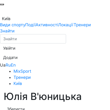
Київ
Види спорту
Події
Активності
Локації
Тренери
Знайти
Увійти
Додати
Ua
Ru
En
MixSport
Тренери
Київ
Юлія В'юницька
Зберегти