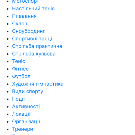
Мотоспорт
Настільний теніс
Плавання
Сквош
Сноубординг
Спортивні танці
Стрільба практична
Стрільба кульова
Теніс
Фітнес
Футбол
Художня гімнастика
Види спорту
Події
Активності
Локації
Організації
Тренери