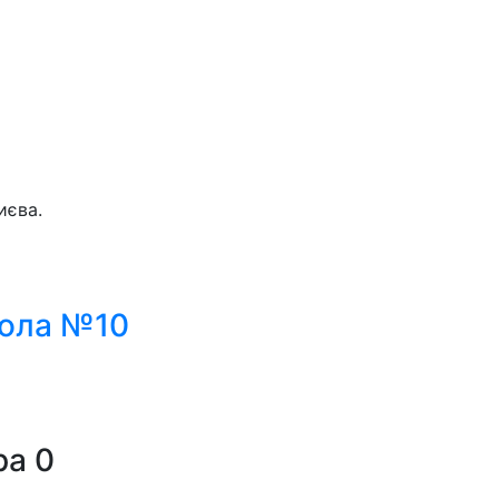
иєва.
кола №10
ра
0