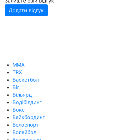
Залиште свій відгук
Додати відгук
MMA
TRX
Баскетбол
Біг
Більярд
Бодібілдинг
Бокс
Вейкбординг
Велоспорт
Волейбол
Веслування