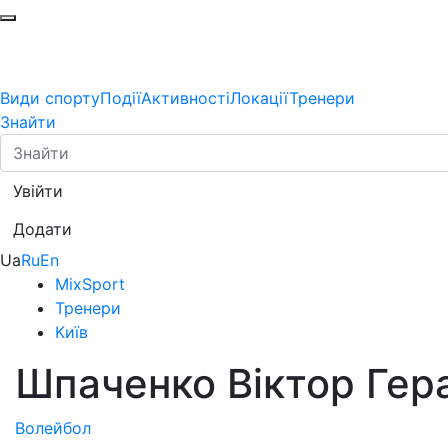
Види спорту
Події
Активності
Локації
Тренери
Знайти
Увійти
Додати
Ua
Ru
En
MixSport
Тренери
Київ
Шпаченко Віктор Гер
Волейбол