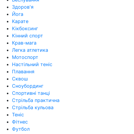
Здоров'я
Йога
Карате
Кікбоксинг
Кінний спорт
Крав-мага
Легка атлетика
Мотоспорт
Настільний теніс
Плавання
Сквош
Сноубординг
Спортивні танці
Стрільба практична
Стрільба кульова
Теніс
Фітнес
Футбол