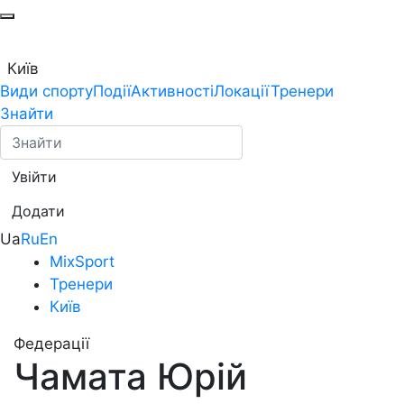
Київ
Види спорту
Події
Активності
Локації
Тренери
Знайти
Увійти
Додати
Ua
Ru
En
MixSport
Тренери
Київ
Федерації
Чамата Юрій