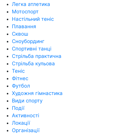
Легка атлетика
Мотоспорт
Настільний теніс
Плавання
Сквош
Сноубординг
Спортивні танці
Стрільба практична
Стрільба кульова
Теніс
Фітнес
Футбол
Художня гімнастика
Види спорту
Події
Активності
Локації
Організації