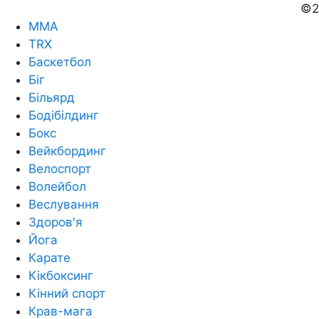
©2
MMA
TRX
Баскетбол
Біг
Більярд
Бодібілдинг
Бокс
Вейкбординг
Велоспорт
Волейбол
Веслування
Здоров'я
Йога
Карате
Кікбоксинг
Кінний спорт
Крав-мага