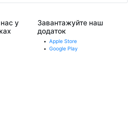
нас у
Завантажуйте наш
жах
додаток
Apple Store
Google Play