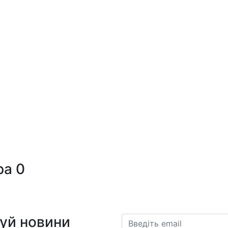
ра
0
муй новини
Email