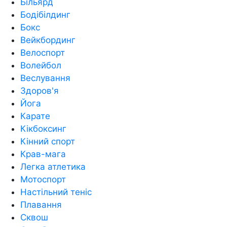
Більярд
Бодібілдинг
Бокс
Вейкбординг
Велоспорт
Волейбол
Веслування
Здоров'я
Йога
Карате
Кікбоксинг
Кінний спорт
Крав-мага
Легка атлетика
Мотоспорт
Настільний теніс
Плавання
Сквош