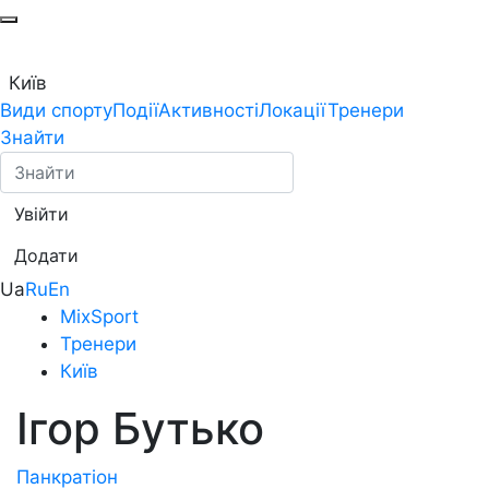
Київ
Види спорту
Події
Активності
Локації
Тренери
Знайти
Увійти
Додати
Ua
Ru
En
MixSport
Тренери
Київ
Ігор Бутько
Панкратіон