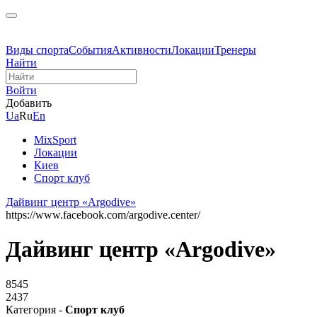
Виды спорта
События
Активности
Локации
Тренеры
Найти
Войти
Добавить
Ua
Ru
En
MixSport
Локации
Киев
Спорт клуб
Дайвинг центр «Argodive»
https://www.facebook.com/argodive.center/
Дайвинг центр «Argodive»
8545
2437
Категория -
Спорт клуб