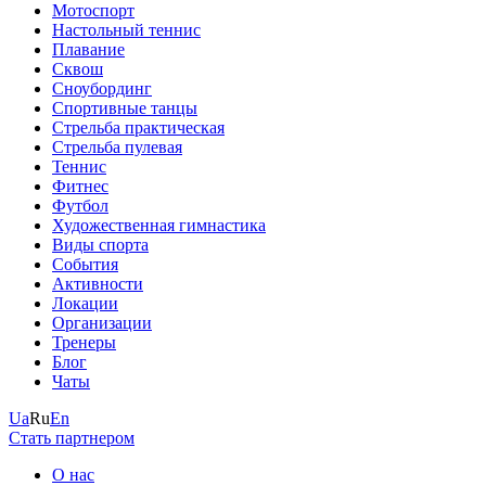
Мотоспорт
Настольный теннис
Плавание
Сквош
Сноубординг
Спортивные танцы
Стрельба практическая
Стрельба пулевая
Теннис
Фитнес
Футбол
Художественная гимнастика
Виды спорта
События
Активности
Локации
Организации
Тренеры
Блог
Чаты
Ua
Ru
En
Стать партнером
О нас