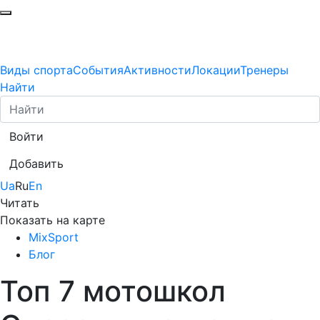
Виды спорта
События
Активности
Локации
Тренеры
Найти
Войти
Добавить
Ua
Ru
En
Читать
Показать на карте
MixSport
Блог
Топ 7 мотошкол