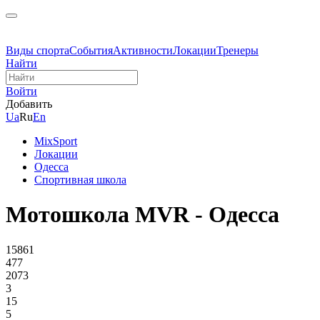
Виды спорта
События
Активности
Локации
Тренеры
Найти
Войти
Добавить
Ua
Ru
En
MixSport
Локации
Одесса
Спортивная школа
Мотошкола MVR - Одесса
15861
477
2073
3
15
5