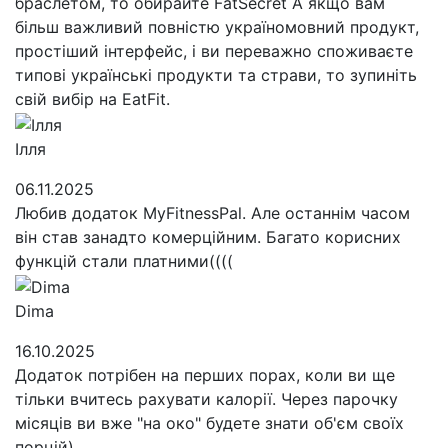
браслетом, то обирайте FatSecret А якщо вам
більш важливий повністю україномовний продукт,
простіший інтерфейс, і ви переважно споживаєте
типові українські продукти та страви, то зупиніть
свій вибір на EatFit.
Ілля
06.11.2025
Любив додаток MyFitnessPal. Але останнім часом
він став занадто комерційним. Багато корисних
функцій стали платними((((
Dima
16.10.2025
Додаток потрібен на перших порах, коли ви ще
тільки вчитесь рахувати калорії. Через парочку
місяців ви вже "на око" будете знати об'єм своїх
порцій)