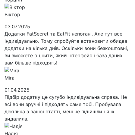
Віктор
03.07.2025
Додатки FatSecret та EatFit непогані. Але тут все
індивідуально. Тому спробуйте встановити обидва
додатки на кілька днів. Оскільки вони безкоштовні,
ви зможете оцінити, який інтерфейс і база даних
вам більше підходять!
Mira
01.04.2025
Підбір додатку це сугубо індивідуальна справа. Не
всі вони зручні і підходять саме тобі. Пробувала
декілька з вашої статті, мені не підійшли і я їх
видалила.
Надія