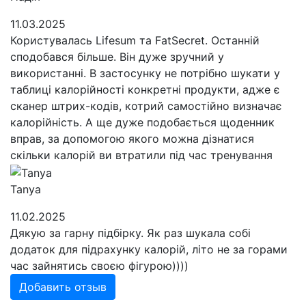
11.03.2025
Користувалась Lifesum та FatSecret. Останній
сподобався більше. Він дуже зручний у
використанні. В застосунку не потрібно шукати у
таблиці калорійності конкретні продукти, адже є
сканер штрих-кодів, котрий самостійно визначає
калорійність. А ще дуже подобається щоденник
вправ, за допомогою якого можна дізнатися
скільки калорій ви втратили під час тренування
Tanya
11.02.2025
Дякую за гарну підбірку. Як раз шукала собі
додаток для підрахунку калорій, літо не за горами
час зайнятись своєю фігурою))))
Добавить отзыв