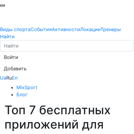
Виды спорта
События
Активности
Локации
Тренеры
Найти
Войти
Добавить
Ua
Ru
En
MixSport
Блог
Топ 7 бесплатных
приложений для