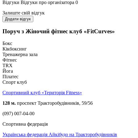
Відгуки
Відгуки про організатора
0
Залиште свій відгук
Додати відгук
Поруч з Жіночий фітнес клуб «FitCurves»
Бокс
Кікбоксинг
Тренажерна зала
Фітнес
TRX
Йога
Пілатес
Спорт клуб
Спортивний клуб «Територія Fitness»
128 м.
проспект Тракторобудівників, 59/56
(097) 007-04-00
Спортивна федерація
Українська федерація Айкібудо на Тракторобудівників