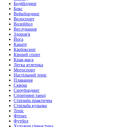
Бодібілдинг
Бокс
Вейкбординг
Велоспорт
Волейбол
Веслування
Здоров'я
Йога
Карате
Кікбоксинг
Кінний спорт
Крав-мага
Легка атлетика
Мотоспорт
Настільний теніс
Плавання
Сквош
Сноубординг
Спортивні танці
Стрільба практична
Стрільба кульова
Теніс
Фітнес
Футбол
Художня гімнастика