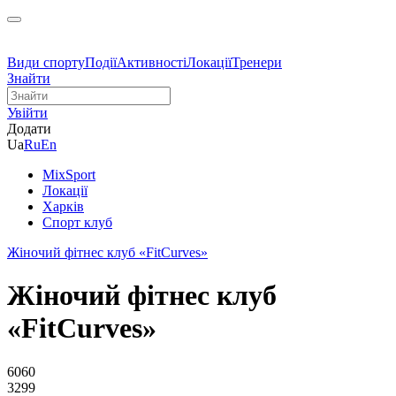
Види спорту
Події
Активності
Локації
Тренери
Знайти
Увійти
Додати
Ua
Ru
En
MixSport
Локації
Харків
Спорт клуб
Жіночий фітнес клуб «FitCurves»
Жіночий фітнес клуб
«FitCurves»
6060
3299