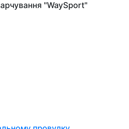
харчування "WaySport"
ральному провулку