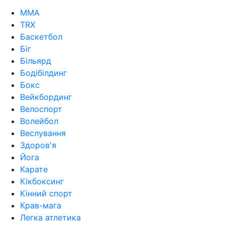
MMA
TRX
Баскетбол
Біг
Більярд
Бодібілдинг
Бокс
Вейкбординг
Велоспорт
Волейбол
Веслування
Здоров'я
Йога
Карате
Кікбоксинг
Кінний спорт
Крав-мага
Легка атлетика