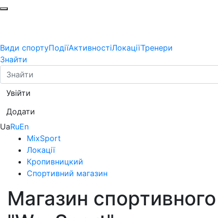
Види спорту
Події
Активності
Локації
Тренери
Знайти
Увійти
Додати
Ua
Ru
En
MixSport
Локації
Кропивницкий
Спортивний магазин
Магазин спортивного