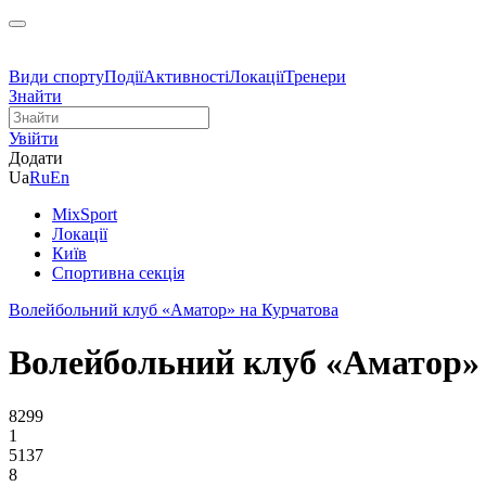
Види спорту
Події
Активності
Локації
Тренери
Знайти
Увійти
Додати
Ua
Ru
En
MixSport
Локації
Київ
Спортивна секція
Волейбольний клуб «Аматор» на Курчатова
Волейбольний клуб «Аматор»
8299
1
5137
8