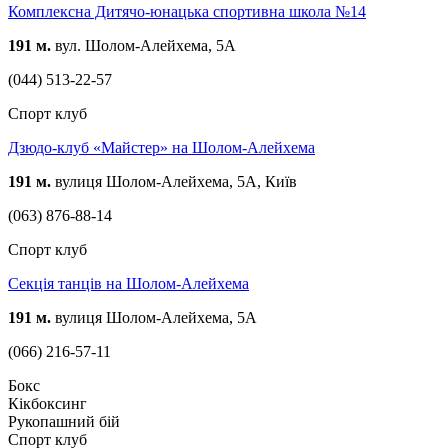
Комплексна Дитячо-юнацька спортивна школа №14
191 м.
вул. Шолом-Алейхема, 5А
(044) 513-22-57
Спорт клуб
Дзюдо-клуб «Майстер» на Шолом-Алейхема
191 м.
вулиця Шолом-Алейхема, 5А, Київ
(063) 876-88-14
Спорт клуб
Секція танців на Шолом-Алейхема
191 м.
вулиця Шолом-Алейхема, 5А
(066) 216-57-11
Бокс
Кікбоксинг
Рукопашний бій
Спорт клуб