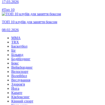
17.03.2026
#Топ 10
ТОП 10 клубів для заняття боксом
08.02.2026
MMA
TRX
Баскетбол
Біг
Більярд
Бодібілдинг
Бокс
Вейкбординг
Велоспорт
Волейбол
Веслування
Здоров'я
Йога
Карате
Кікбоксинг
Кінний спорт