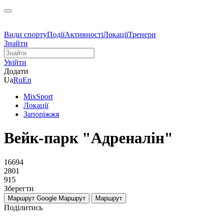
Види спорту
Події
Активності
Локації
Тренери
Знайти
Увійти
Додати
Ua
Ru
En
MixSport
Локації
Запоріжжя
Вейк-парк "Адреналін"
16694
2801
915
Зберегти
Маршрут Google
Маршрут
Маршрут
Поділитись