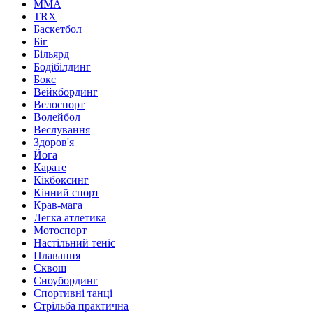
MMA
TRX
Баскетбол
Біг
Більярд
Бодібілдинг
Бокс
Вейкбординг
Велоспорт
Волейбол
Веслування
Здоров'я
Йога
Карате
Кікбоксинг
Кінний спорт
Крав-мага
Легка атлетика
Мотоспорт
Настільний теніс
Плавання
Сквош
Сноубординг
Спортивні танці
Стрільба практична