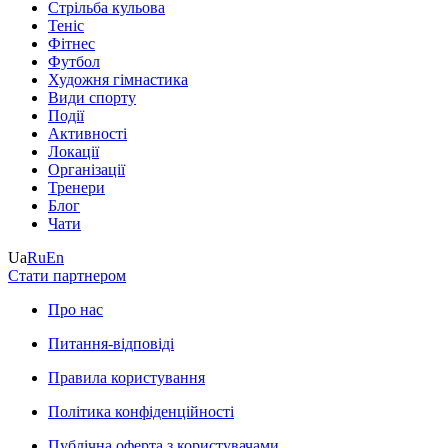
Стрільба кульова
Теніс
Фітнес
Футбол
Художня гімнастика
Види спорту
Події
Активності
Локації
Організації
Тренери
Блог
Чати
Ua
Ru
En
Стати партнером
Про нас
Питання-відповіді
Правила користування
Політика конфіденційності
Публічна оферта з користувачами