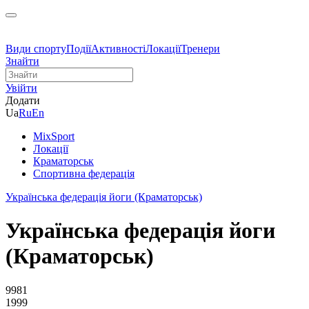
Види спорту
Події
Активності
Локації
Тренери
Знайти
Увійти
Додати
Ua
Ru
En
MixSport
Локації
Краматорськ
Спортивна федерація
Українська федерація йоги (Краматорськ)
Українська федерація йоги
(Краматорськ)
9981
1999