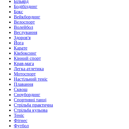
Більярд
Бодібілдинг
Бокс
Вейкбординг
Велоспорт
Волейбол
Веслування
Здоров'я
Йога
Карате
Кікбоксинг
Кінний спорт
Крав-мага
Легка атлетика
Мотоспорт
Настільний теніс
Плавання
Сквош
Сноубординг
Спортивні танці
Стрільба практична
Стрільба кульова
Теніс
Фітнес
Футбол