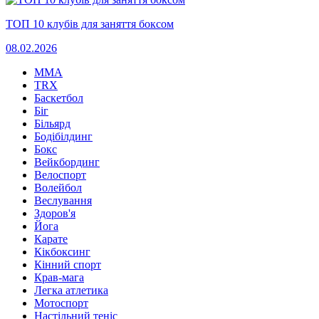
ТОП 10 клубів для заняття боксом
08.02.2026
MMA
TRX
Баскетбол
Біг
Більярд
Бодібілдинг
Бокс
Вейкбординг
Велоспорт
Волейбол
Веслування
Здоров'я
Йога
Карате
Кікбоксинг
Кінний спорт
Крав-мага
Легка атлетика
Мотоспорт
Настільний теніс