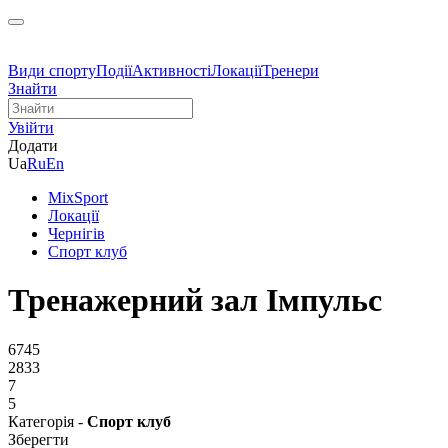
Види спорту
Події
Активності
Локації
Тренери
Знайти
Увійти
Додати
Ua
Ru
En
MixSport
Локації
Чернігів
Спорт клуб
Тренажерний зал Імпульс
6745
2833
7
5
Категорія -
Спорт клуб
Зберегти