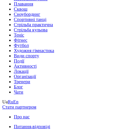
Плавання
Сквош
Сноубординг
Спортивні танці
Стрільба практична
Стрільба кульова
Теніс
Фітнес
Футбол
Художня гімнастика
Види спорту
Події
Активності
Локації
Організації
Тренери
Блог
Чати
Ua
Ru
En
Стати партнером
Про нас
Питання-відповіді