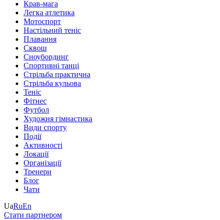
Крав-мага
Легка атлетика
Мотоспорт
Настільний теніс
Плавання
Сквош
Сноубординг
Спортивні танці
Стрільба практична
Стрільба кульова
Теніс
Фітнес
Футбол
Художня гімнастика
Види спорту
Події
Активності
Локації
Організації
Тренери
Блог
Чати
Ua
Ru
En
Стати партнером