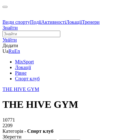
Види спорту
Події
Активності
Локації
Тренери
Знайти
Увійти
Додати
Ua
Ru
En
MixSport
Локації
Рівне
Спорт клуб
THE HIVE GYM
THE HIVE GYM
10771
2209
Категорія -
Спорт клуб
Зберегти