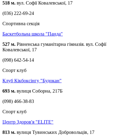
518 м.
вул. Софії Ковалевської, 17
(036) 222-69-24
Спортивна секція
Баскетбольна школа "Панда"
527 м.
Рівненська гуманітарна гімназія. вул. Софії
Ковалевської, 17
(098) 642-54-14
Спорт клуб
Клуб Кікбоксінгу "Будокан"
693 м.
вулиця Соборна, 217Б
(098) 466-38-83
Спорт клуб
Центр Здоров'я "ELITE"
813 м.
вулиця Тувинських Добровольців, 17