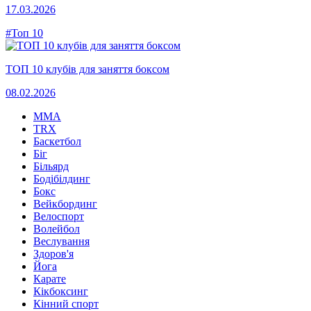
17.03.2026
#Топ 10
ТОП 10 клубів для заняття боксом
08.02.2026
MMA
TRX
Баскетбол
Біг
Більярд
Бодібілдинг
Бокс
Вейкбординг
Велоспорт
Волейбол
Веслування
Здоров'я
Йога
Карате
Кікбоксинг
Кінний спорт