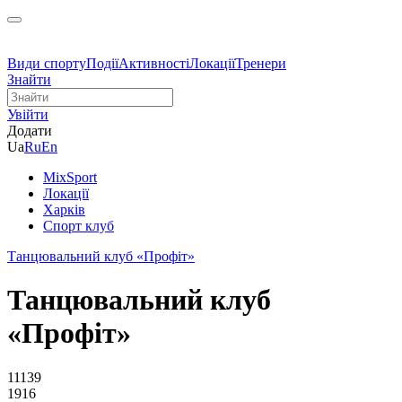
Види спорту
Події
Активності
Локації
Тренери
Знайти
Увійти
Додати
Ua
Ru
En
MixSport
Локації
Харків
Спорт клуб
Танцювальний клуб «Профіт»
Танцювальний клуб
«Профіт»
11139
1916