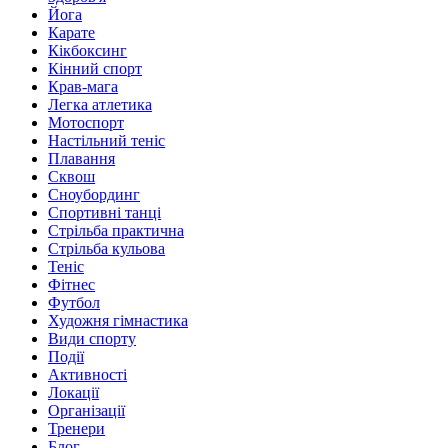
Йога
Карате
Кікбоксинг
Кінний спорт
Крав-мага
Легка атлетика
Мотоспорт
Настільний теніс
Плавання
Сквош
Сноубординг
Спортивні танці
Стрільба практична
Стрільба кульова
Теніс
Фітнес
Футбол
Художня гімнастика
Види спорту
Події
Активності
Локації
Організації
Тренери
Блог