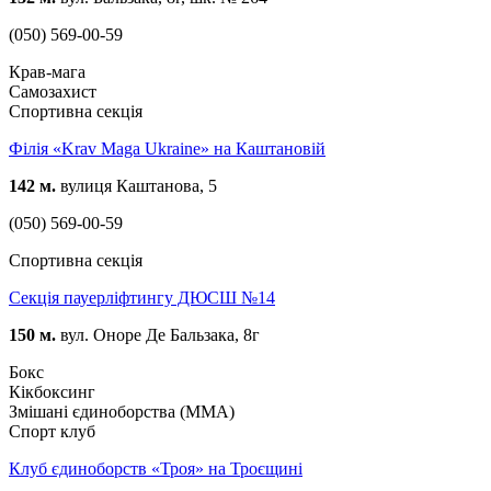
(050) 569-00-59
Крав-мага
Самозахист
Спортивна секція
Філія «Krav Maga Ukraine» на Каштановій
142 м.
вулиця Каштанова, 5
(050) 569-00-59
Спортивна секція
Секція пауерліфтингу ДЮСШ №14
150 м.
вул. Оноре Де Бальзака, 8г
Бокс
Кікбоксинг
Змішані єдиноборства (ММА)
Спорт клуб
Клуб єдиноборств «Троя» на Троєщині