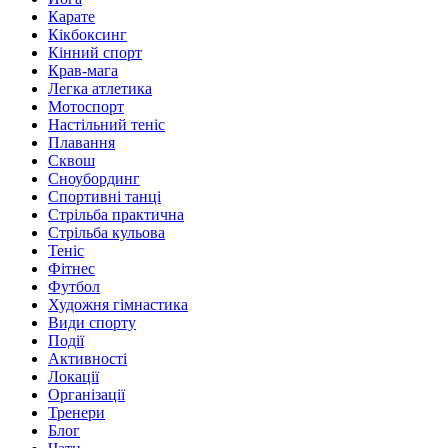
Карате
Кікбоксинг
Кінний спорт
Крав-мага
Легка атлетика
Мотоспорт
Настільний теніс
Плавання
Сквош
Сноубординг
Спортивні танці
Стрільба практична
Стрільба кульова
Теніс
Фітнес
Футбол
Художня гімнастика
Види спорту
Події
Активності
Локації
Організації
Тренери
Блог