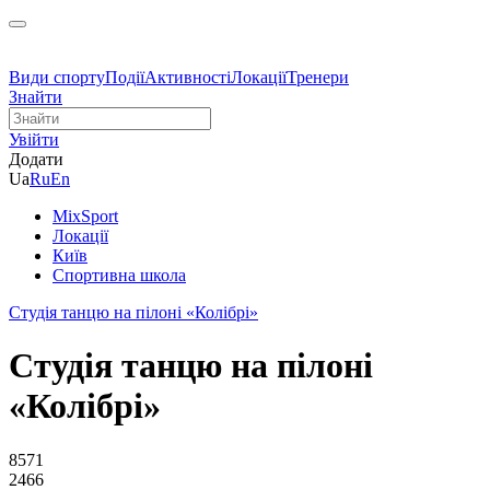
Види спорту
Події
Активності
Локації
Тренери
Знайти
Увійти
Додати
Ua
Ru
En
MixSport
Локації
Київ
Спортивна школа
Студія танцю на пілоні «Колібрі»
Студія танцю на пілоні
«Колібрі»
8571
2466