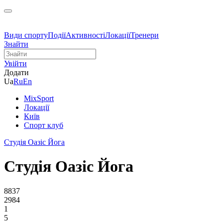
Види спорту
Події
Активності
Локації
Тренери
Знайти
Увійти
Додати
Ua
Ru
En
MixSport
Локації
Київ
Спорт клуб
Студія Оазіс Йога
Студія Оазіс Йога
8837
2984
1
5