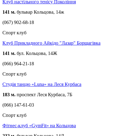
Клуб настільного тенісу Покоління
141 м.
бульвар Кольцова, 14ж
(067) 902-68-18
Спорт клуб
Клуб Прикладного Айкідо "Лазар" Борщагівка
141 м.
бул. Кольцова, 14Ж
(066) 964-21-18
Спорт клуб
Студія танцю «Luna» на Леся Курбаса
183 м.
проспект Леся Курбаса, 7Б
(066) 147-61-03
Спорт клуб
Фітнес-клуб «GymFit» на Кольцова
232 м.
бульвар Кольцова, 14Д