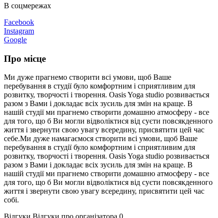
В соцмережах
Facebook
Instagram
Google
Про місце
Ми дуже прагнемо створити всі умови, щоб Ваше
перебування в студії було комфортним і сприятливим для
розвитку, творчості і творення. Oasis Yoga studio розвивається
разом з Вами і докладає всіх зусиль для змін на краще. В
нашій студії ми прагнемо створити домашню атмосферу - все
для того, що б Ви могли відволіктися від суєти повсякденного
життя і звернути свою увагу всередину, присвятити цей час
себе.Ми дуже намагаємося створити всі умови, щоб Ваше
перебування в студії було комфортним і сприятливим для
розвитку, творчості і творення. Oasis Yoga studio розвивається
разом з Вами і докладає всіх зусиль для змін на краще. В
нашій студії ми прагнемо створити домашню атмосферу - все
для того, що б Ви могли відволіктися від суєти повсякденного
життя і звернути свою увагу всередину, присвятити цей час
собі.
Відгуки
Відгуки про організатора
0