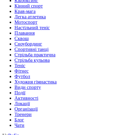
Кікбоксинг
Кінний спорт
Крав-мага
Легка атлетика
Мотоспорт
Настільний теніс
Плавання
Сквош
Сноубординг
Спортивні танці
Стрільба практична
Стрільба кульова
Теніс
Фітнес
Футбол
Художня гімнастика
Види спорту
Події
Активності
Локації
Організації
Тренери
Блог
Чати