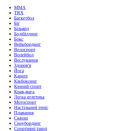
MMA
TRX
Баскетбол
Біг
Більярд
Бодібілдинг
Бокс
Вейкбординг
Велоспорт
Волейбол
Веслування
Здоров'я
Йога
Карате
Кікбоксинг
Кінний спорт
Крав-мага
Легка атлетика
Мотоспорт
Настільний теніс
Плавання
Сквош
Сноубординг
Спортивні танці