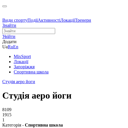
Види спорту
Події
Активності
Локації
Тренери
Знайти
Увійти
Додати
Ua
Ru
En
MixSport
Локації
Запоріжжя
Спортивна школа
Студія аеро йоги
Студія аеро йоги
8109
1915
1
Категорія -
Спортивна школа