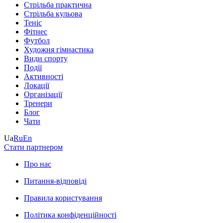
Стрільба практична
Стрільба кульова
Теніс
Фітнес
Футбол
Художня гімнастика
Види спорту
Події
Активності
Локації
Організації
Тренери
Блог
Чати
Ua
Ru
En
Стати партнером
Про нас
Питання-відповіді
Правила користування
Політика конфіденційності