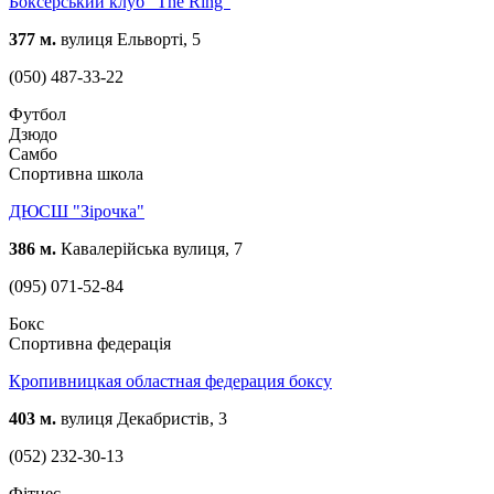
Боксерський клуб "The Ring"
377 м.
вулиця Ельворті, 5
(050) 487-33-22
Футбол
Дзюдо
Самбо
Спортивна школа
ДЮСШ "Зірочка"
386 м.
Кавалерійська вулиця, 7
(095) 071-52-84
Бокс
Спортивна федерація
Кропивницкая областная федерация боксу
403 м.
вулиця Декабристів, 3
(052) 232-30-13
Фітнес