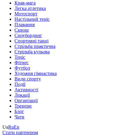
Крав-мага
Легка атлетика
Мотоспорт
Настільний теніс
Плавання
Сквош
Сноубординг
Спортивні танці
Стрільба практична
Стрільба кульова
Теніс
Фітнес
Футбол
Художня гімнастика
Види спорту
Події
Активності
Локації
Організації
Тренери
Блог
Чати
Ua
Ru
En
Стати партнером