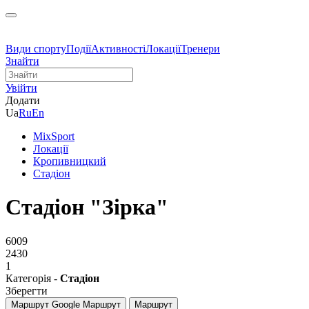
Види спорту
Події
Активності
Локації
Тренери
Знайти
Увійти
Додати
Ua
Ru
En
MixSport
Локації
Кропивницкий
Стадіон
Стадіон "Зірка"
6009
2430
1
Категорія -
Стадіон
Зберегти
Маршрут Google
Маршрут
Маршрут