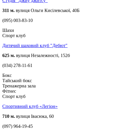
Студія "Джиу джитсу"
311 м.
вулиця Ольги Кисілевської, 40Б
(095) 003-83-10
Шахи
Спорт клуб
Дитячий шаховий клуб "Дебют"
625 м.
вулиця Незалежності, 152б
(034) 278-11-61
Бокс
Тайський бокс
Тренажерна зала
Фітнес
Спорт клуб
Спортивний клуб «Легіон»
710 м.
вулиця Івасюка, 60
(097) 964-19-45