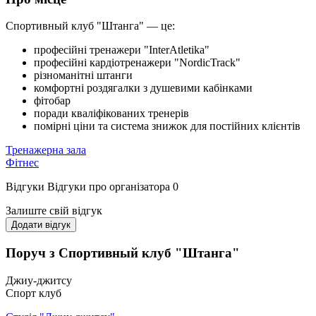
Спортивный клуб "Штанга" — це:
професійні тренажери "InterAtletika"
професійні кардіотренажери "NordicTrack"
різноманітні штанги
комфортні роздягалки з душевими кабінками
фітобар
поради кваліфікованих тренерів
помірні ціни та система знижок для постійних клієнтів
Тренажерна зала
Фітнес
Відгуки
Відгуки про організатора
0
Залиште свій відгук
Додати відгук
Поруч з Спортивный клуб "Штанга"
Джиу-джитсу
Спорт клуб