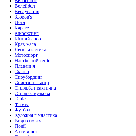
Велоспорт
Волейбол
Веслування
Здоров'я
Йога
Карате
Кікбоксинг
Кінний спорт
Крав-мага
Легка атлетика
Мотоспорт
Настільний теніс
Плавання
Сквош
Сноубординг
Спортивні танці
Стрільба практична
Стрільба кульова
Теніс
Фітнес
Футбол
Художня гімнастика
Види спорту
Події
Активності