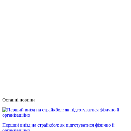
Останні новини
Перший виїзд на страйкбол: як підготуватися фізично й
організаційно