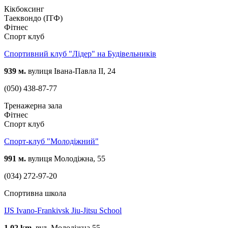
Кікбоксинг
Таеквондо (ІТФ)
Фітнес
Спорт клуб
Спортивний клуб "Лідер" на Будівельників
939 м.
вулиця Івана-Павла ІІ, 24
(050) 438-87-77
Тренажерна зала
Фітнес
Спорт клуб
Спорт-клуб "Молодіжний"
991 м.
вулиця Молодіжна, 55
(034) 272-97-20
Спортивна школа
IJS Ivano-Frankivsk Jiu-Jitsu School
1,02 km.
вул. Молодіжна 55