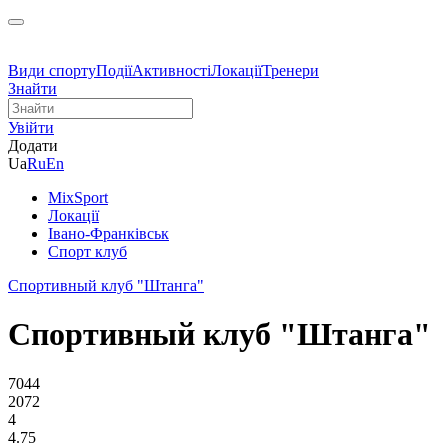
Види спорту
Події
Активності
Локації
Тренери
Знайти
Увійти
Додати
Ua
Ru
En
MixSport
Локації
Івано-Франківськ
Спорт клуб
Спортивный клуб "Штанга"
Спортивный клуб "Штанга"
7044
2072
4
4.75